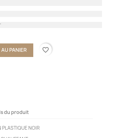
T
favorite_border
 AU PANIER
ls du produit
N PLASTIQUE NOIR