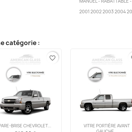
MANUEL - RABATTABLE 
2001 2002 2003 2004 2
e catégorie :
favorite_border
fa
Aperçu rapide
Aperçu rapide


PARE-BRISE CHEVROLET...
VITRE PORTIÈRE AVANT
GAUCHE...