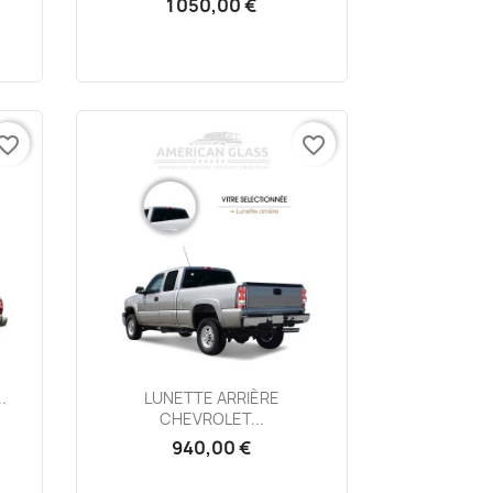
1 050,00 €
vorite_border
favorite_border
Aperçu rapide

.
LUNETTE ARRIÈRE
CHEVROLET...
940,00 €