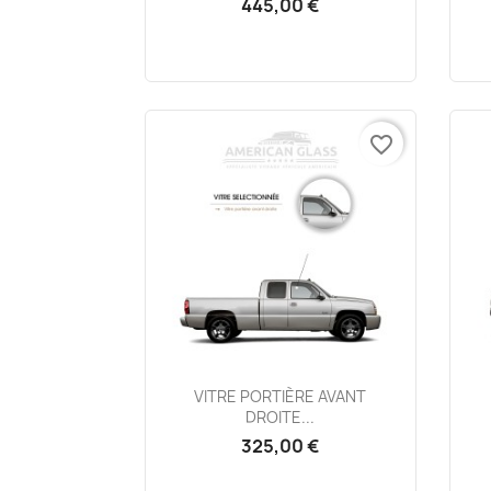
445,00 €
favorite_border
Aperçu rapide

VITRE PORTIÈRE AVANT
DROITE...
325,00 €