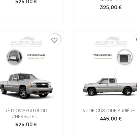
525,00 €
325,00 €
favorite_border
fa
Aperçu rapide
Aperçu rapide


RÉTROVISEUR DROIT
VITRE CUSTODE ARRIÈRE..
CHEVROLET...
445,00 €
625,00 €