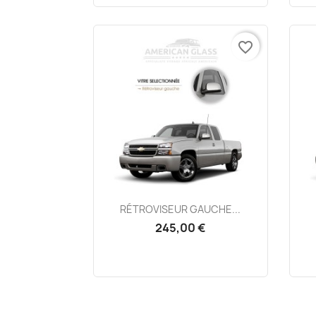
favorite_border
Aperçu rapide

RÉTROVISEUR GAUCHE...
245,00 €