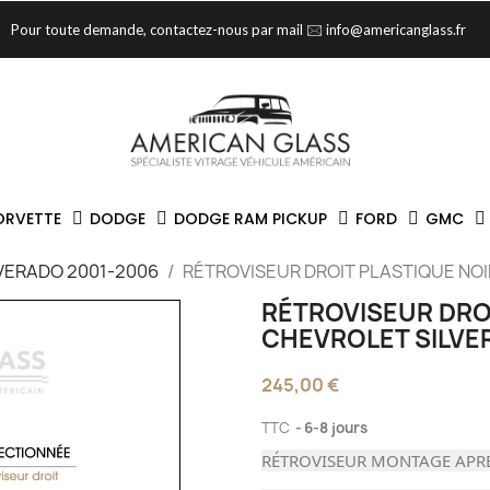
Pour toute demande, contactez-nous par mail 🖂 info@americanglass.fr
ORVETTE
DODGE
DODGE RAM PICKUP
FORD
GMC
VERADO 2001-2006
RÉTROVISEUR DROIT PLASTIQUE NOI
RÉTROVISEUR DRO
CHEVROLET SILVE
245,00 €
TTC
6-8 jours
RÉTROVISEUR MONTAGE APR