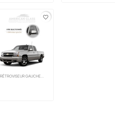
favorite_border
Aperçu rapide

RÉTROVISEUR GAUCHE...