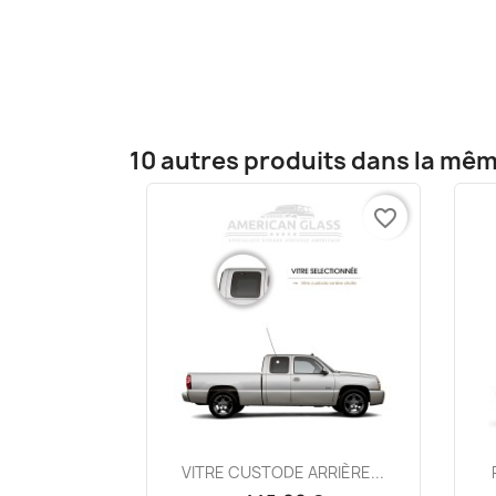
10 autres produits dans la mêm
favorite_border
Aperçu rapide

VITRE CUSTODE ARRIÈRE...