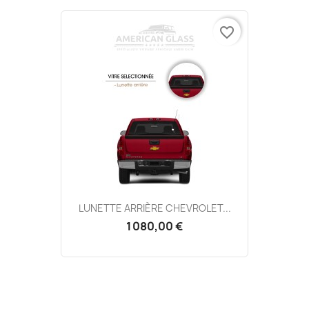
favorite_border
LUNETTE ARRIÈRE CHEVROLET...
1 080,00 €