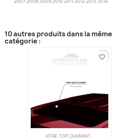
2007 2008 2009 2010 2011 2012 2013 2014
10 autres produits dans la même
catégorie :
favorite_border
VITRE TOIT OUVRANT...