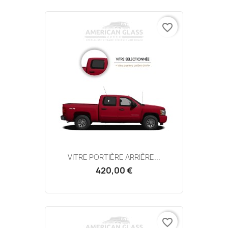
favorite_border
VITRE PORTIÈRE ARRIÈRE...
420,00 €
favorite_border