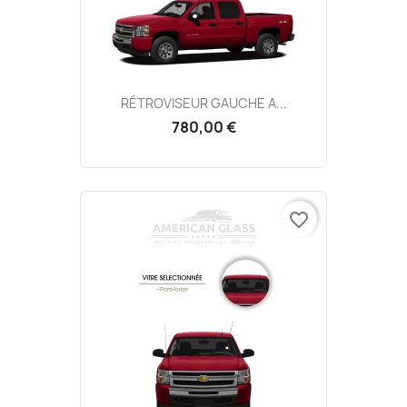
RÉTROVISEUR GAUCHE A...
780,00 €
favorite_border