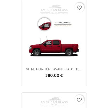
favorite_border
VITRE PORTIÈRE AVANT GAUCHE...
390,00 €
favorite_border