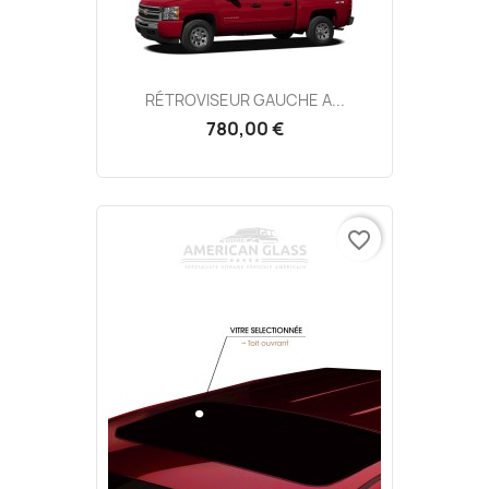
RÉTROVISEUR GAUCHE A...
780,00 €
favorite_border