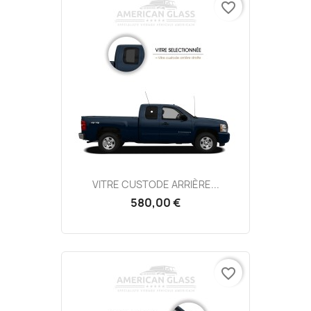
favorite_border
VITRE CUSTODE ARRIÈRE...
580,00 €
favorite_border