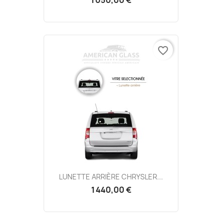
favorite_border
LUNETTE ARRIÈRE CHRYSLER...
1 440,00 €