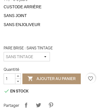
CUSTODE ARRIÈRE
SANS JOINT
SANS ENJOLIVEUR
PARE BRISE : SANS TINTAGE
Quantité

favorite_border
AJOUTER AU PANIER

EN STOCK
Partager