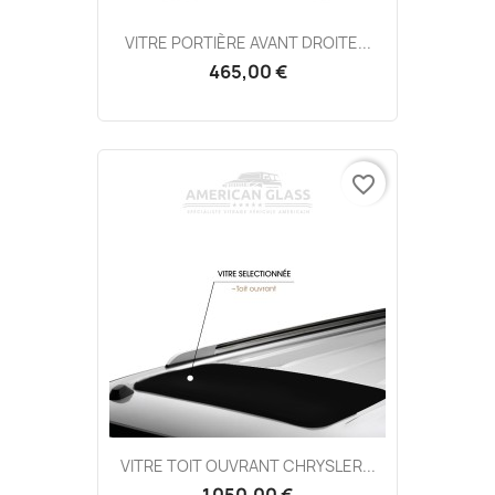
VITRE PORTIÈRE AVANT DROITE...
465,00 €
favorite_border
VITRE TOIT OUVRANT CHRYSLER...
1 050,00 €