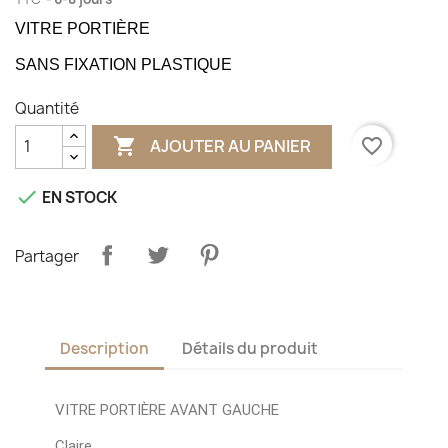
VITRE PORTIÈRE
SANS FIXATION PLASTIQUE
Quantité

favorite_border
AJOUTER AU PANIER

EN STOCK
Partager
Description
Détails du produit
VITRE PORTIÈRE AVANT GAUCHE
Claire