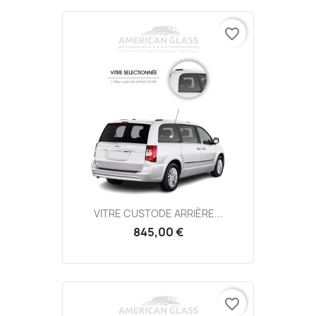
favorite_border
VITRE CUSTODE ARRIÈRE...
845,00 €
favorite_border