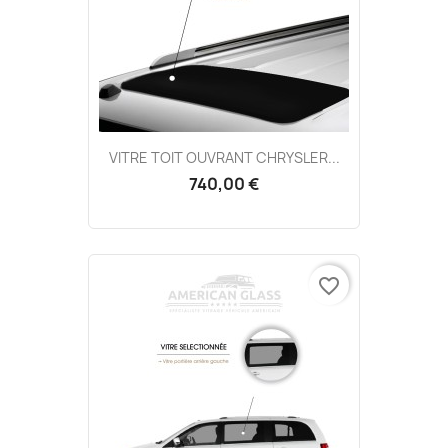
VITRE TOIT OUVRANT CHRYSLER...
740,00 €
favorite_border