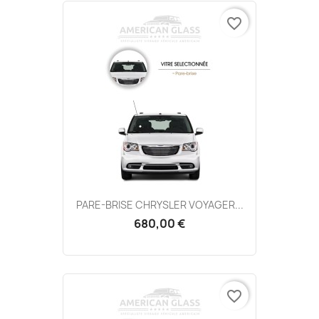
favorite_border
PARE-BRISE CHRYSLER VOYAGER...
680,00 €
favorite_border