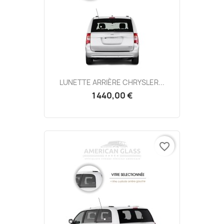
LUNETTE ARRIÈRE CHRYSLER...
1 440,00 €
favorite_border