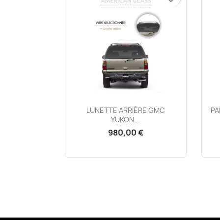
Aperçu rapide

LUNETTE ARRIÈRE GMC
PA
YUKON...
980,00 €