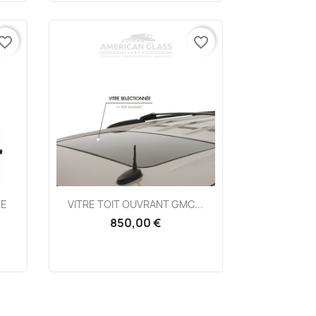
vorite_border
favorite_border
Aperçu rapide

HE
VITRE TOIT OUVRANT GMC...
850,00 €