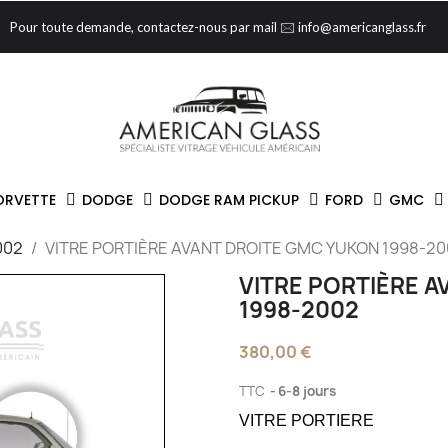
Pour toute demande, contactez-nous par mail 🖂 info@americanglass.fr
ORVETTE
DODGE
DODGE RAM PICKUP
FORD
GMC
002
VITRE PORTIÈRE AVANT DROITE GMC YUKON 1998-2
VITRE PORTIÈRE 
1998-2002
380,00 €
TTC
6-8 jours
VITRE PORTIERE