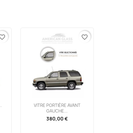
vorite_border
favorite_border
Aperçu rapide

.
VITRE PORTIÈRE AVANT
GAUCHE...
380,00 €