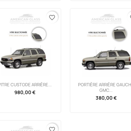
favorite_border
fa
Aperçu rapide
Aperçu rapide


VITRE CUSTODE ARRIÈRE...
PORTIÈRE ARRIÈRE GAUC
GMC...
980,00 €
380,00 €
favorite_border