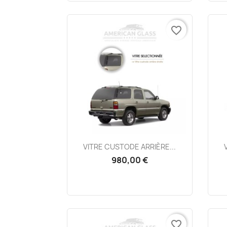
favorite_border
Aperçu rapide

VITRE CUSTODE ARRIÈRE...
980,00 €
favorite_border