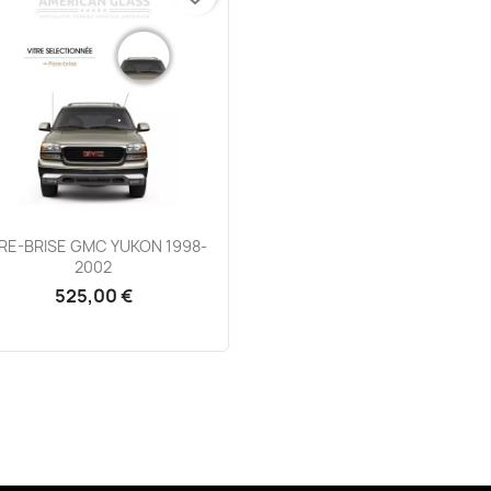
Aperçu rapide

RE-BRISE GMC YUKON 1998-
2002
525,00 €