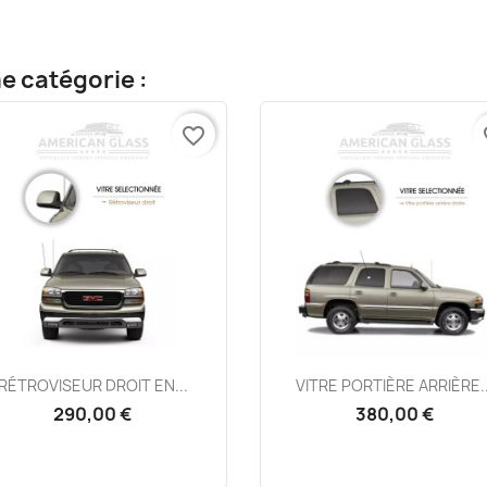
e catégorie :
favorite_border
fa
Aperçu rapide
Aperçu rapide


RÉTROVISEUR DROIT EN...
VITRE PORTIÈRE ARRIÈRE..
290,00 €
380,00 €