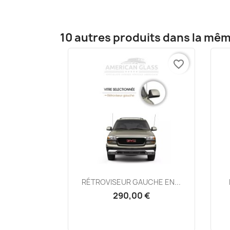
10 autres produits dans la mêm
favorite_border
Aperçu rapide

RÉTROVISEUR GAUCHE EN...
290,00 €