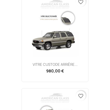
favorite_border
VITRE CUSTODE ARRIÈRE...
980,00 €
favorite_border