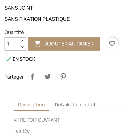
SANS JOINT
SANS FIXATION PLASTIQUE
Quantité

favorite_border
AJOUTER AU PANIER

EN STOCK
Partager
Description
Détails du produit
VITRE TOIT OUVRANT
Teintée