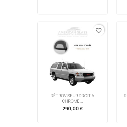
favorite_border
Aperçu rapide

RÉTROVISEUR DROIT A
R
CHROME...
290,00 €