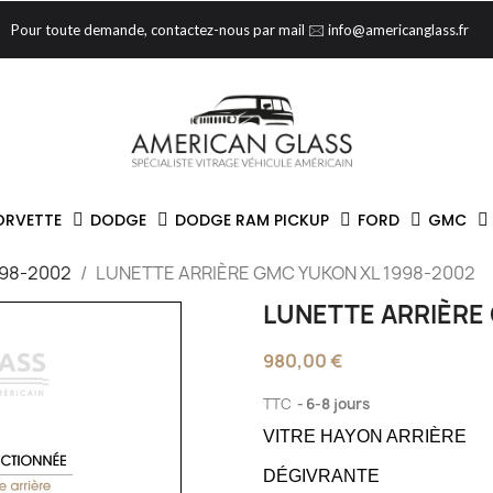
Pour toute demande, contactez-nous par mail 🖂 info@americanglass.fr
ORVETTE
DODGE
DODGE RAM PICKUP
FORD
GMC
998-2002
LUNETTE ARRIÈRE GMC YUKON XL 1998-2002
LUNETTE ARRIÈRE
980,00 €
TTC
6-8 jours
VITRE HAYON ARRIÈRE
DÉGIVRANTE