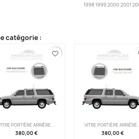
1998 1999 2000 2001 2
e catégorie :
favorite_border
fa
Aperçu rapide
Aperçu rapide


VITRE PORTIÈRE ARRIÈRE...
VITRE PORTIÈRE ARRIÈRE..
380,00 €
380,00 €