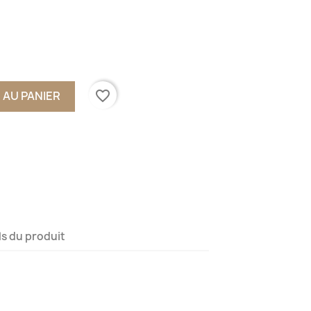
favorite_border
 AU PANIER
ls du produit