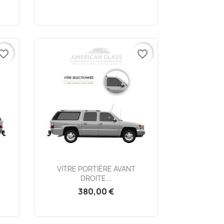
vorite_border
favorite_border
Aperçu rapide

VITRE PORTIÈRE AVANT
DROITE...
380,00 €