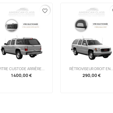
favorite_border
fa
Aperçu rapide
Aperçu rapide


VITRE CUSTODE ARRIÈRE...
RÉTROVISEUR DROIT EN..
1 400,00 €
290,00 €