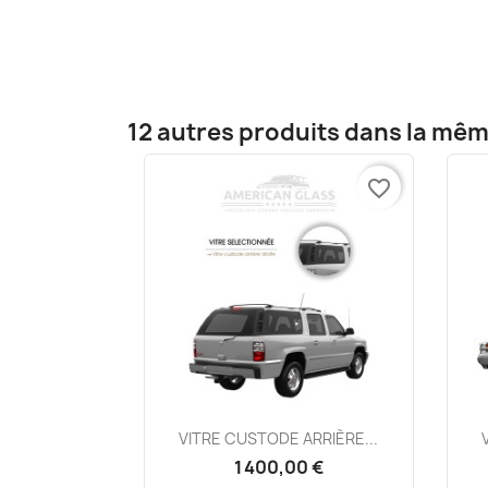
12 autres produits dans la mêm
favorite_border
Aperçu rapide

VITRE CUSTODE ARRIÈRE...
1 400,00 €