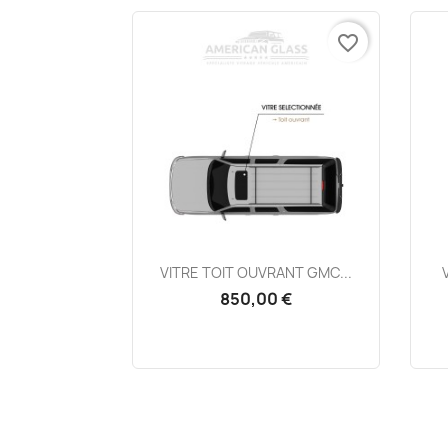
favorite_border
Aperçu rapide

VITRE TOIT OUVRANT GMC...
850,00 €