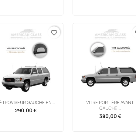
favorite_border
fa
Aperçu rapide
Aperçu rapide


ÉTROVISEUR GAUCHE EN...
VITRE PORTIÈRE AVANT
GAUCHE...
290,00 €
380,00 €