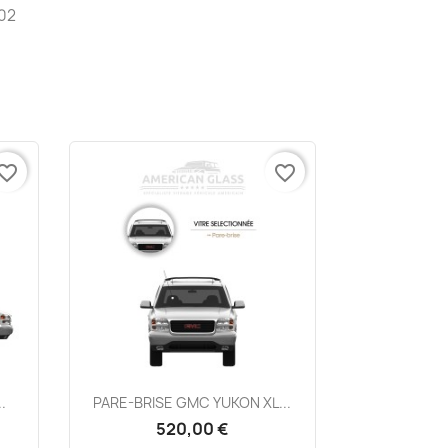
002
vorite_border
favorite_border
Aperçu rapide

.
PARE-BRISE GMC YUKON XL...
520,00 €