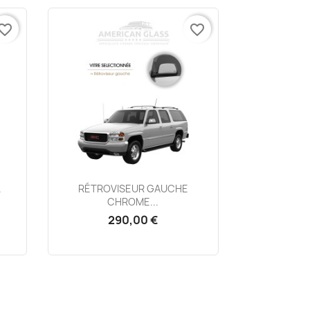
vorite_border
favorite_border
Aperçu rapide

.
RÉTROVISEUR GAUCHE
CHROME...
290,00 €