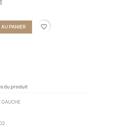
E
favorite_border
 AU PANIER
ls du produit
RE GAUCHE
02