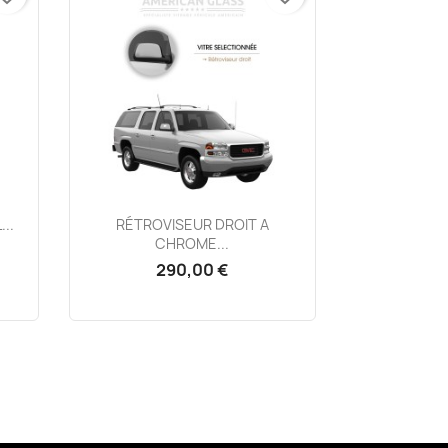
Aperçu rapide

..
RÉTROVISEUR DROIT A
CHROME...
290,00 €