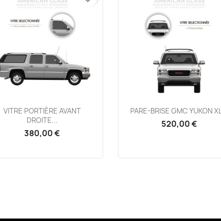
Aperçu rapide
Aperçu rapide


VITRE PORTIÈRE AVANT
PARE-BRISE GMC YUKON XL.
DROITE...
520,00 €
380,00 €