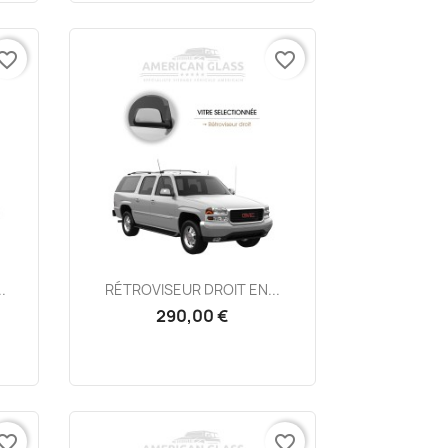
vorite_border
favorite_border
Aperçu rapide

.
RÉTROVISEUR DROIT EN...
290,00 €
vorite_border
favorite_border