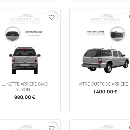
favorite_border
fa
Aperçu rapide
Aperçu rapide


LUNETTE ARRIÈRE GMC
VITRE CUSTODE ARRIÈRE..
YUKON...
1 400,00 €
980,00 €
favorite_border
fa