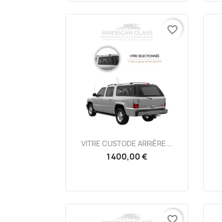
favorite_border
Aperçu rapide

VITRE CUSTODE ARRIÈRE...
1 400,00 €
favorite_border