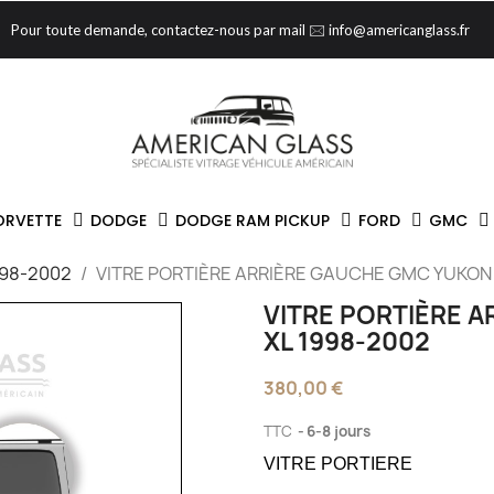
Pour toute demande, contactez-nous par mail 🖂 info@americanglass.fr
ORVETTE
DODGE
DODGE RAM PICKUP
FORD
GMC
998-2002
VITRE PORTIÈRE ARRIÈRE GAUCHE GMC YUKON 
VITRE PORTIÈRE 
XL 1998-2002
380,00 €
TTC
6-8 jours
VITRE PORTIERE