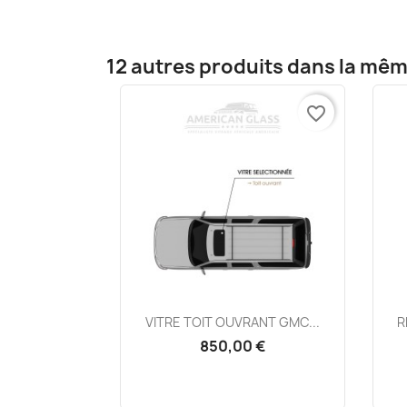
12 autres produits dans la mêm
favorite_border
Aperçu rapide

VITRE TOIT OUVRANT GMC...
R
850,00 €