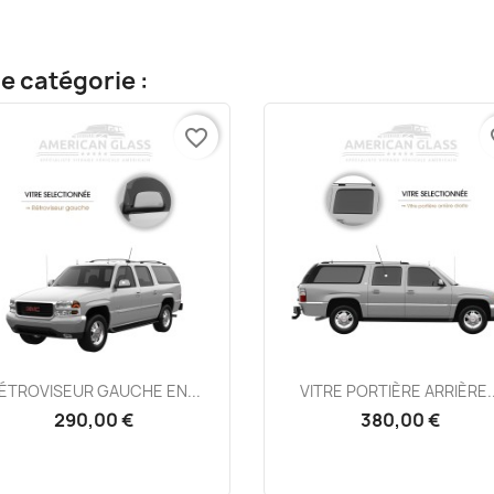
e catégorie :
favorite_border
fa
Aperçu rapide
Aperçu rapide


ÉTROVISEUR GAUCHE EN...
VITRE PORTIÈRE ARRIÈRE..
290,00 €
380,00 €