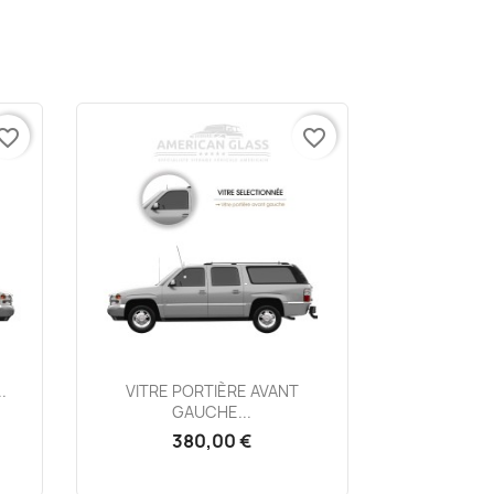
vorite_border
favorite_border
Aperçu rapide

.
VITRE PORTIÈRE AVANT
GAUCHE...
380,00 €