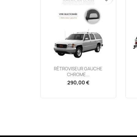
Aperçu rapide

RÉTROVISEUR GAUCHE
CHROME...
290,00 €