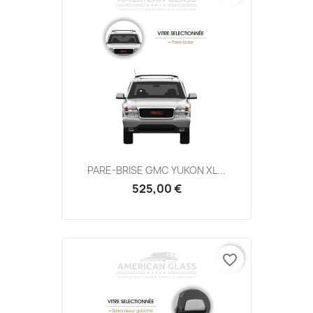
PARE-BRISE GMC YUKON XL...
525,00 €
favorite_border