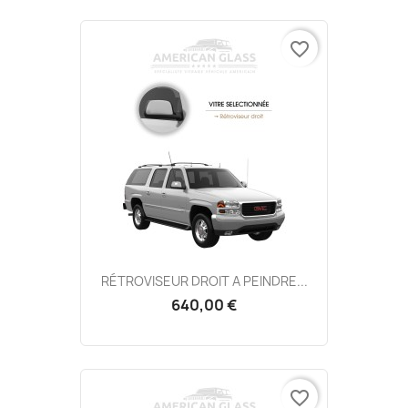
favorite_border
RÉTROVISEUR DROIT A PEINDRE...
640,00 €
favorite_border