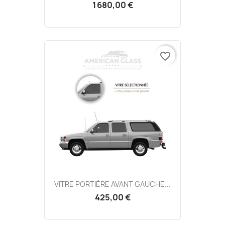
1 680,00 €
favorite_border
VITRE PORTIÈRE AVANT GAUCHE...
425,00 €