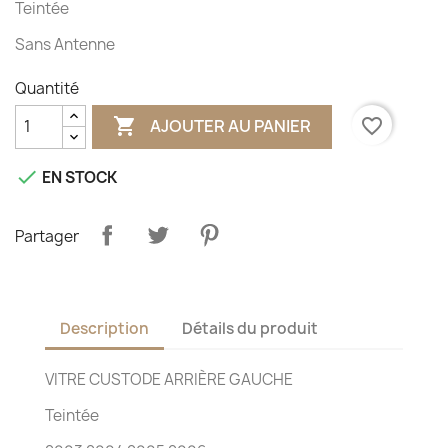
Teintée
Sans Antenne
Quantité

favorite_border
AJOUTER AU PANIER

EN STOCK
Partager
Description
Détails du produit
VITRE CUSTODE ARRIÈRE GAUCHE
Teintée