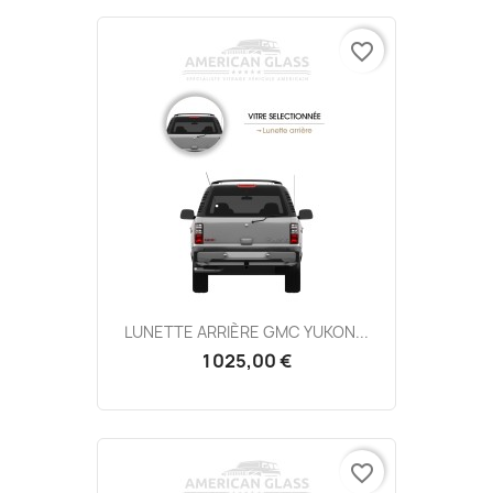
favorite_border
LUNETTE ARRIÈRE GMC YUKON...
1 025,00 €
favorite_border