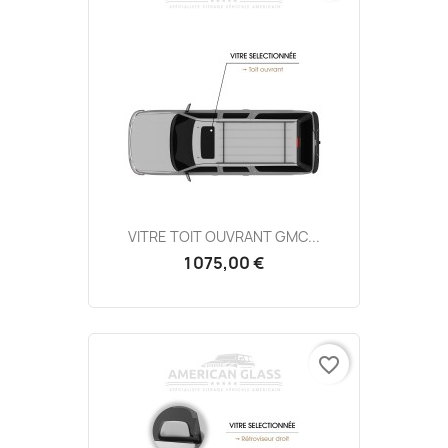
VITRE TOIT OUVRANT GMC...
1 075,00 €
favorite_border