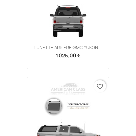
LUNETTE ARRIÈRE GMC YUKON...
1 025,00 €
favorite_border