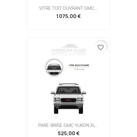
VITRE TOIT OUVRANT GMC...
1 075,00 €
favorite_border
PARE-BRISE GMC YUKON XL...
525,00 €