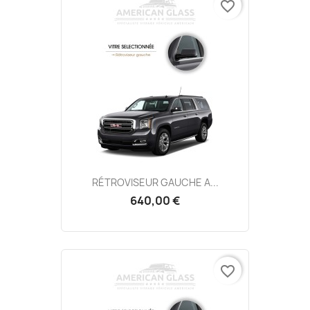
favorite_border
RÉTROVISEUR GAUCHE A...
640,00 €
favorite_border