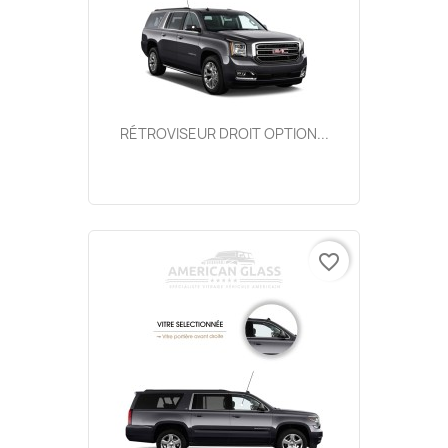
RÉTROVISEUR DROIT OPTION...
favorite_border