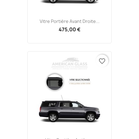
Vitre Portière Avant Droite...
475,00 €
favorite_border