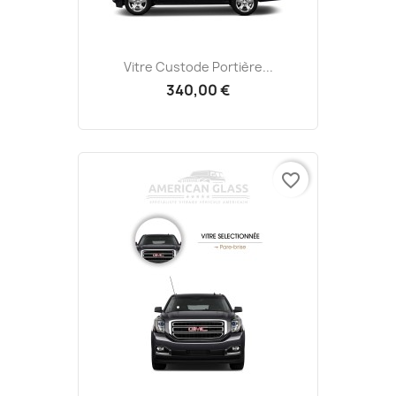
Vitre Custode Portière...
340,00 €
favorite_border