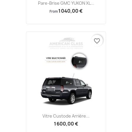
Pare-Brise GMC YUKON XL...
1 040,00 €
From
favorite_border
Vitre Custode Arrière...
1 600,00 €