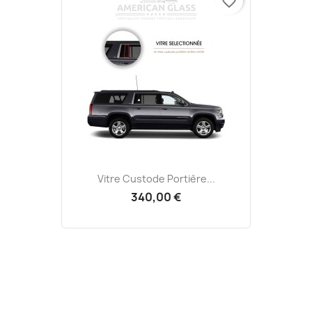
favorite_border
Vitre Custode Portière...
340,00 €