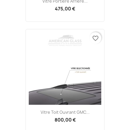
Vitre Portière Arrière...
475,00 €
favorite_border
Vitre Toit Ouvrant GMC...
800,00 €