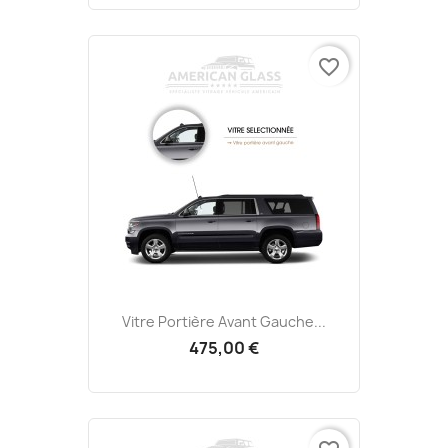
favorite_border
Vitre Portière Avant Gauche...
475,00 €