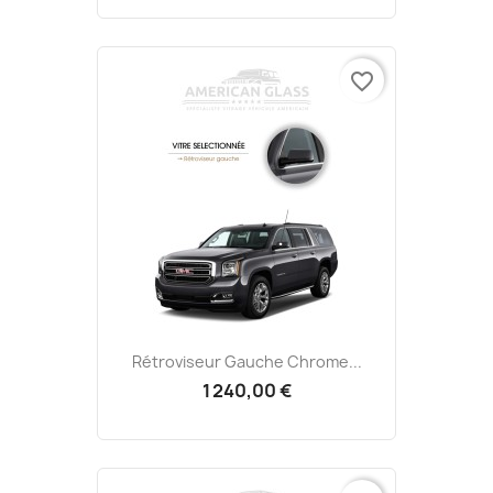
favorite_border
Rétroviseur Gauche Chrome...
1 240,00 €