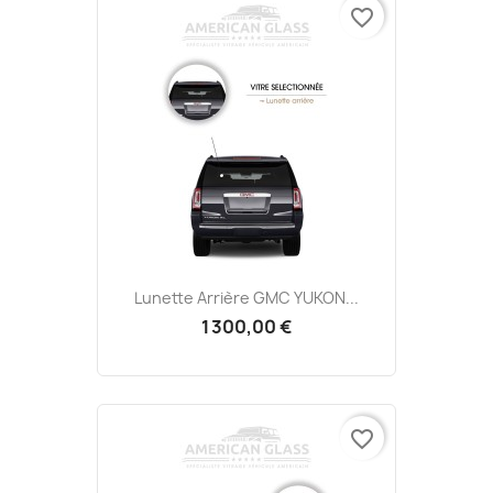
favorite_border
Lunette Arrière GMC YUKON...
1 300,00 €
favorite_border