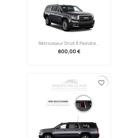
Rétroviseur Droit À Peindre...
800,00 €
favorite_border