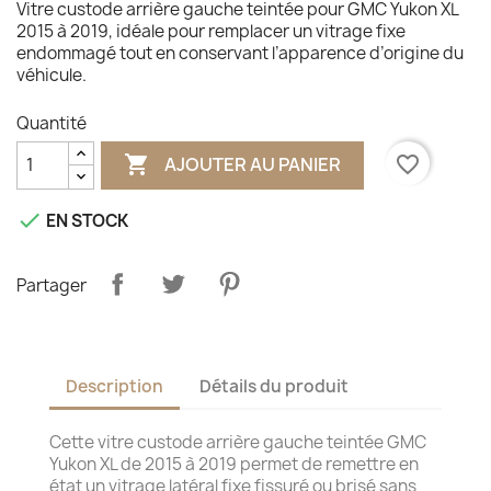
Vitre custode arrière gauche teintée pour GMC Yukon XL
2015 à 2019, idéale pour remplacer un vitrage fixe
endommagé tout en conservant l’apparence d’origine du
véhicule.
Quantité

favorite_border
AJOUTER AU PANIER

EN STOCK
Partager
Description
Détails du produit
Cette vitre custode arrière gauche teintée GMC
Yukon XL de 2015 à 2019 permet de remettre en
état un vitrage latéral fixe fissuré ou brisé sans