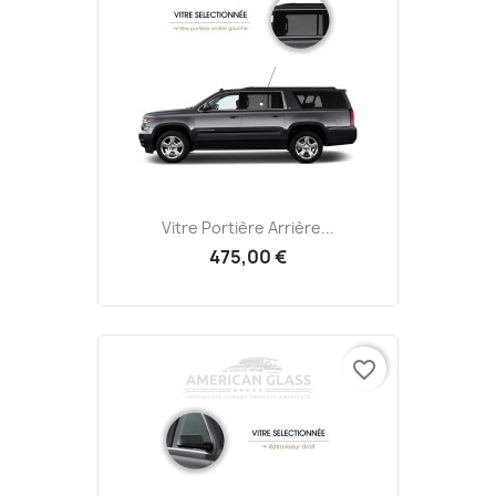
Vitre Portière Arrière...
475,00 €
favorite_border