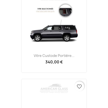
Vitre Custode Portière...
340,00 €
favorite_border