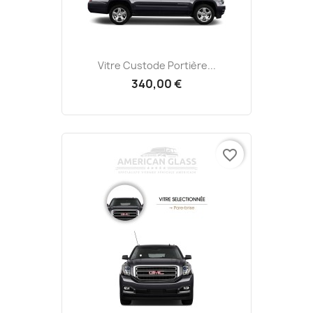
Vitre Custode Portière...
340,00 €
favorite_border