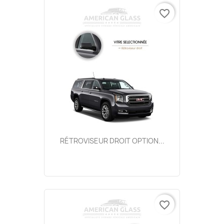
favorite_border
RÉTROVISEUR DROIT OPTION...
favorite_border