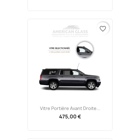
favorite_border
Vitre Portière Avant Droite...
475,00 €