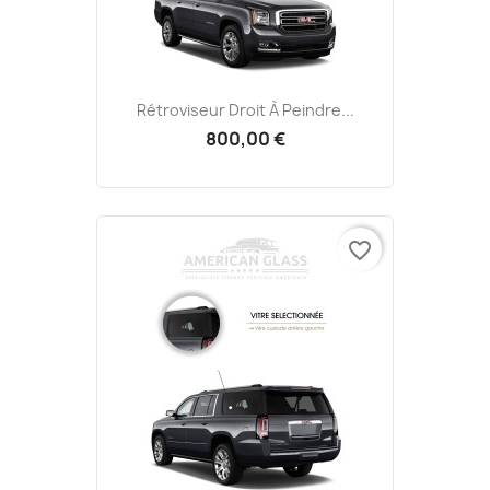
Rétroviseur Droit À Peindre...
800,00 €
favorite_border