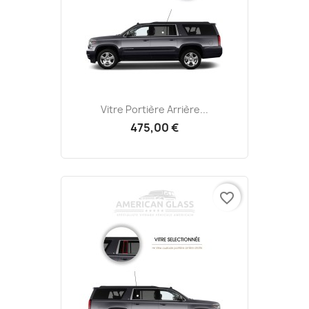
Vitre Portière Arrière...
475,00 €
favorite_border