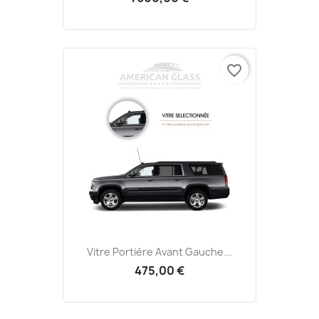
favorite_border
Vitre Portière Avant Gauche...
475,00 €