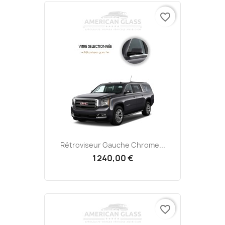
favorite_border
Rétroviseur Gauche Chrome...
1 240,00 €
favorite_border