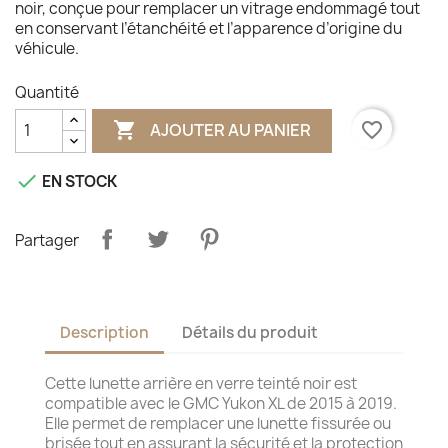
noir, conçue pour remplacer un vitrage endommagé tout
en conservant l’étanchéité et l’apparence d’origine du
véhicule.
Quantité

favorite_border
AJOUTER AU PANIER

EN STOCK
Partager
Description
Détails du produit
Cette lunette arrière en verre teinté noir est
compatible avec le GMC Yukon XL de 2015 à 2019.
Elle permet de remplacer une lunette fissurée ou
brisée tout en assurant la sécurité et la protection