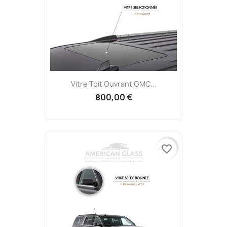
Vitre Toit Ouvrant GMC...
800,00 €
favorite_border