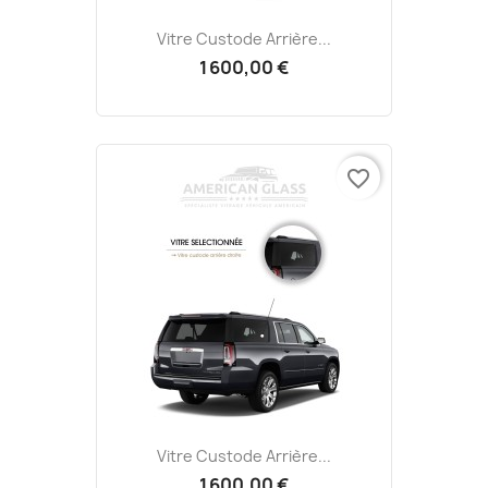
Vitre Custode Arrière...
1 600,00 €
favorite_border
Vitre Custode Arrière...
1 600,00 €