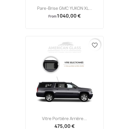
Pare-Brise GMC YUKON XL...
1 040,00 €
From
favorite_border
Vitre Portière Arrière...
475,00 €