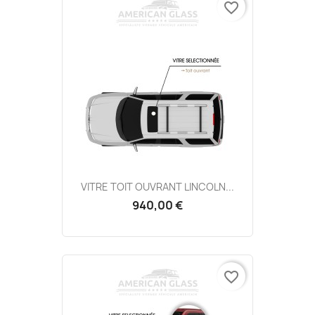
favorite_border
VITRE TOIT OUVRANT LINCOLN...
940,00 €
favorite_border