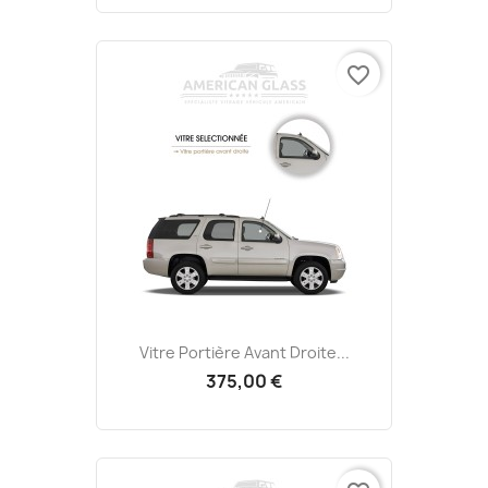
favorite_border
Vitre Portière Avant Droite...
375,00 €