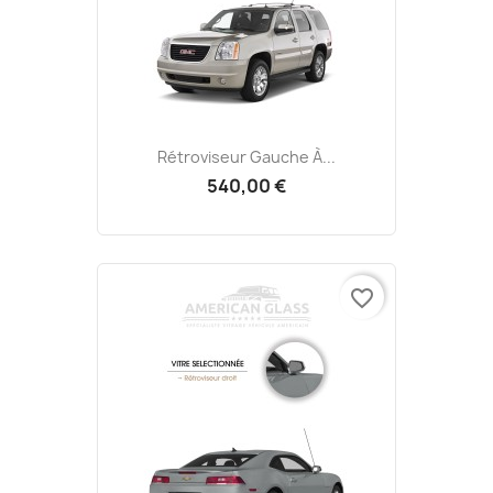
Rétroviseur Gauche À...
540,00 €
favorite_border