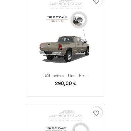
favorite_border
Rétroviseur Droit En...
290,00 €
favorite_border