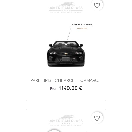
favorite_border
PARE-BRISE CHEVROLET CAMARO...
1 140,00 €
From
favorite_border