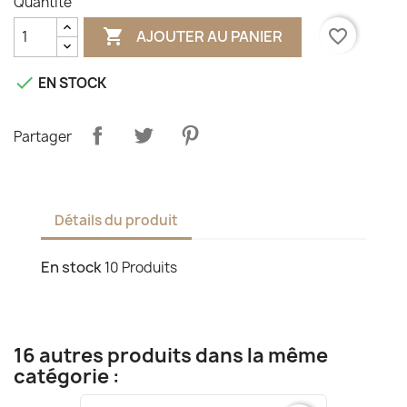
Quantité

favorite_border
AJOUTER AU PANIER

EN STOCK
Partager
Détails du produit
En stock
10 Produits
16 autres produits dans la même
catégorie :