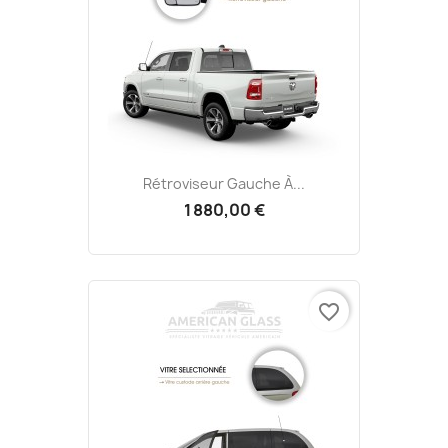
Rétroviseur Gauche À...
1 880,00 €
favorite_border