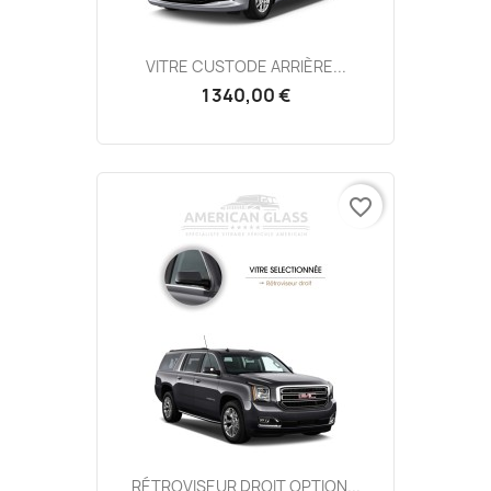
VITRE CUSTODE ARRIÈRE...
1 340,00 €
favorite_border
RÉTROVISEUR DROIT OPTION...