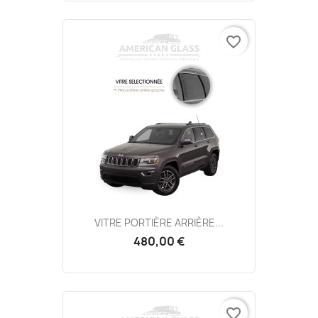
favorite_border
VITRE PORTIÈRE ARRIÈRE...
480,00 €
favorite_border