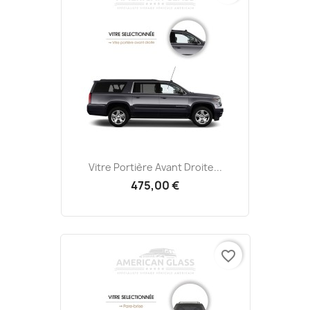
Vitre Portière Avant Droite...
475,00 €
favorite_border