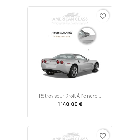
favorite_border
Rétroviseur Droit À Peindre...
1 140,00 €
favorite_border