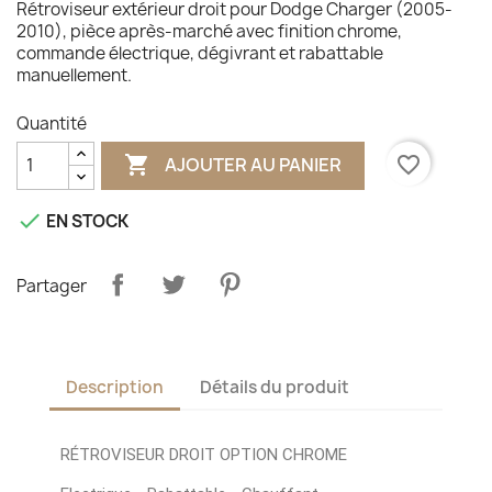
Rétroviseur extérieur droit pour Dodge Charger (2005-
2010), pièce après-marché avec finition chrome,
commande électrique, dégivrant et rabattable
manuellement.
Quantité

favorite_border
AJOUTER AU PANIER

EN STOCK
Partager
Description
Détails du produit
RÉTROVISEUR DROIT OPTION CHROME