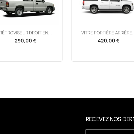
Aperçu rapide
Aperçu rapide


RÉTROVISEUR DROIT EN...
VITRE PORTIÈRE ARRIÈRE..
290,00 €
420,00 €
RECEVEZ NOS DERN