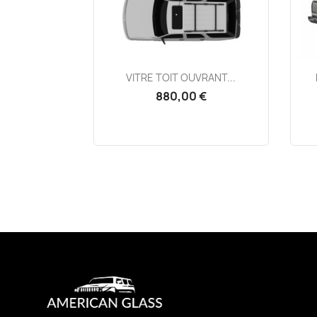
Aperçu rapide

VITRE TOIT OUVRANT...
880,00 €