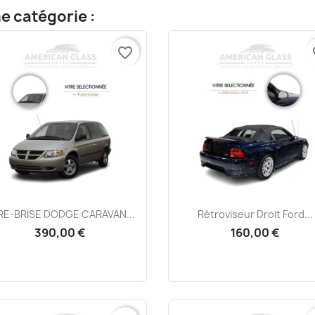
e catégorie :
favorite_border
fa
Aperçu rapide
Aperçu rapide


RE-BRISE DODGE CARAVAN...
Rétroviseur Droit Ford...
390,00 €
160,00 €