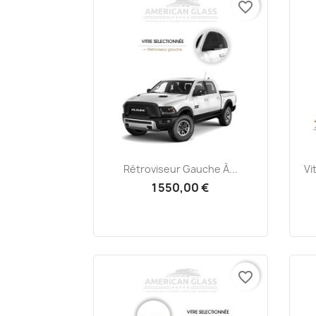
favorite_border
Aperçu rapide

Rétroviseur Gauche À...
Vi
1 550,00 €
favorite_border