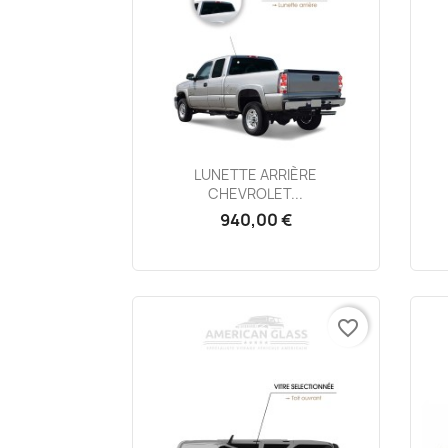
Aperçu rapide

LUNETTE ARRIÈRE
CHEVROLET...
940,00 €
favorite_border