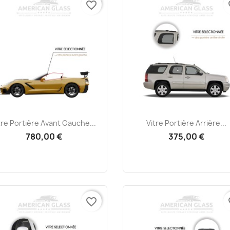
favorite_border
fa
Aperçu rapide
Aperçu rapide


tre Portière Avant Gauche...
Vitre Portière Arrière...
780,00 €
375,00 €
favorite_border
fa