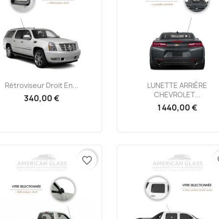
Aperçu rapide
Aperçu rapide


Rétroviseur Droit En...
LUNETTE ARRIÈRE
CHEVROLET...
340,00 €
1 440,00 €
favorite_border
fa