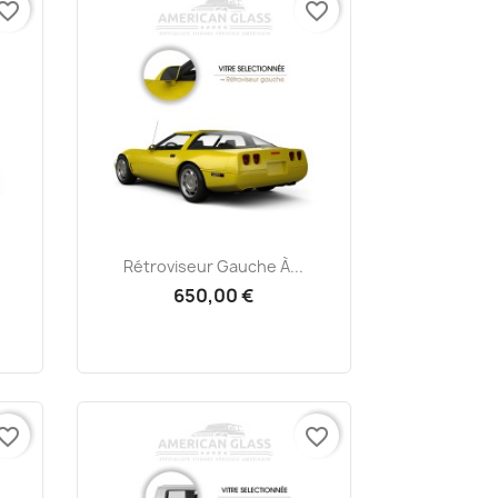
vorite_border
favorite_border
Aperçu rapide

Rétroviseur Gauche À...
650,00 €
vorite_border
favorite_border