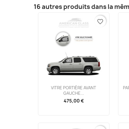
16 autres produits dans la mêm
favorite_border
Aperçu rapide

VITRE PORTIÈRE AVANT
PA
GAUCHE...
475,00 €