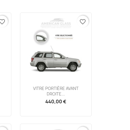
vorite_border
favorite_border
Aperçu rapide

VITRE PORTIÈRE AVANT
DROITE...
440,00 €