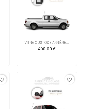
Aperçu rapide

VITRE CUSTODE ARRIÈRE...
490,00 €
vorite_border
favorite_border