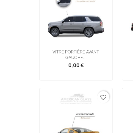
Aperçu rapide

VITRE PORTIÈRE AVANT
GAUCHE...
0,00 €
favorite_border