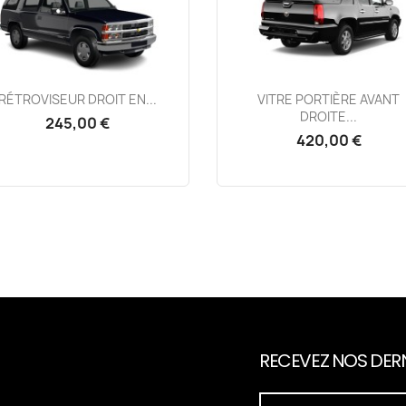
Aperçu rapide
Aperçu rapide


RÉTROVISEUR DROIT EN...
VITRE PORTIÈRE AVANT
DROITE...
245,00 €
420,00 €
RECEVEZ NOS DERN