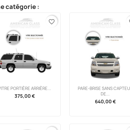
e catégorie :
favorite_border
fa
Aperçu rapide
Aperçu rapide


VITRE PORTIÈRE ARRIÈRE...
PARE-BRISE SANS CAPTE
DE...
375,00 €
640,00 €