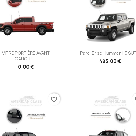
Aperçu rapide
Aperçu rapide


VITRE PORTIÈRE AVANT
Pare-Brise Hummer H3 SUT.
GAUCHE...
495,00 €
0,00 €
favorite_border
fa