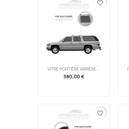
favorite_border
Aperçu rapide

VITRE PORTIÈRE ARRIÈRE...
380,00 €
favorite_border