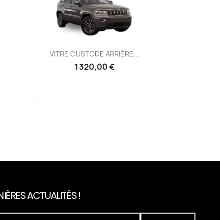
Aperçu rapide

VITRE CUSTODE ARRIÈRE...
1 320,00 €
IÈRES ACTUALITÉS !