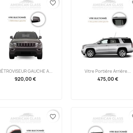
favorite_border
fa
Aperçu rapide
Aperçu rapide


RÉTROVISEUR GAUCHE A...
Vitre Portière Arrière...
920,00 €
475,00 €
favorite_border
fa