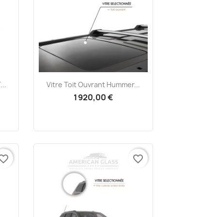
Aperçu rapide

..
Vitre Toit Ouvrant Hummer...
1 920,00 €
vorite_border
favorite_border