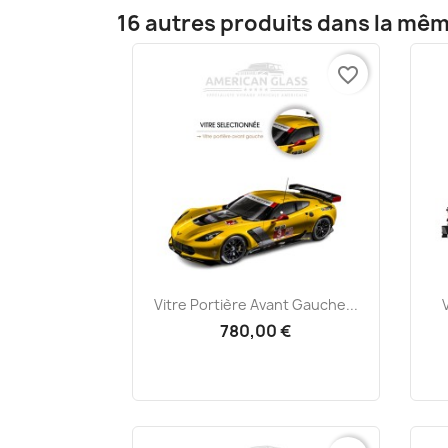
16 autres produits dans la mêm
favorite_border
Aperçu rapide

Vitre Portière Avant Gauche...
780,00 €