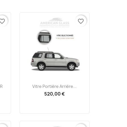
vorite_border
favorite_border
Aperçu rapide

UR
Vitre Portière Arrière...
520,00 €