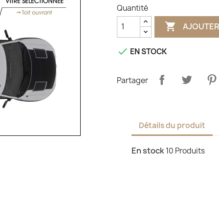
Quantité

AJOUTER

EN STOCK
Partager
Détails du produit
En stock
10 Produits