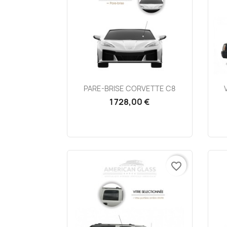
Aperçu rapide

PARE-BRISE CORVETTE C8
1 728,00 €
favorite_border