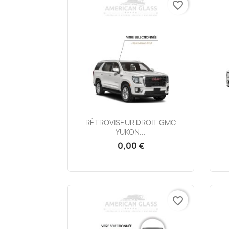
favorite_border
Aperçu rapide

RÉTROVISEUR DROIT GMC
YUKON...
0,00 €
favorite_border