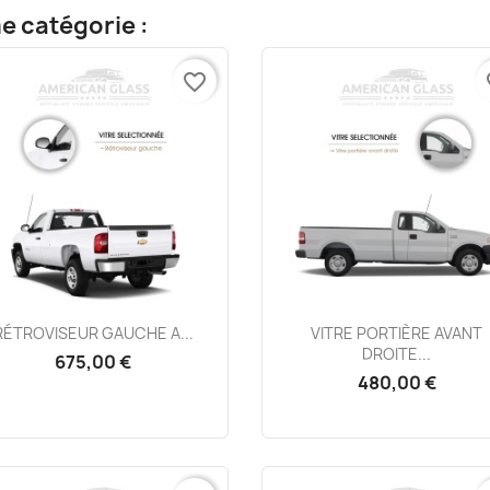
e catégorie :
favorite_border
fa
Aperçu rapide
Aperçu rapide


RÉTROVISEUR GAUCHE A...
VITRE PORTIÈRE AVANT
DROITE...
675,00 €
480,00 €