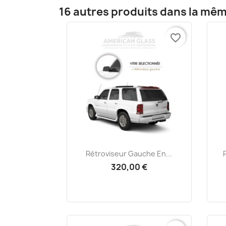
16 autres produits dans la mêm
favorite_border
Aperçu rapide

Rétroviseur Gauche En...
320,00 €