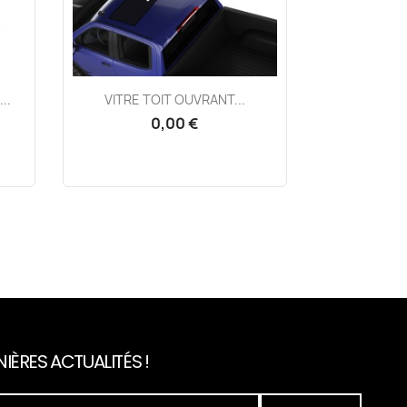
Aperçu rapide

..
VITRE TOIT OUVRANT...
0,00 €
IÈRES ACTUALITÉS !