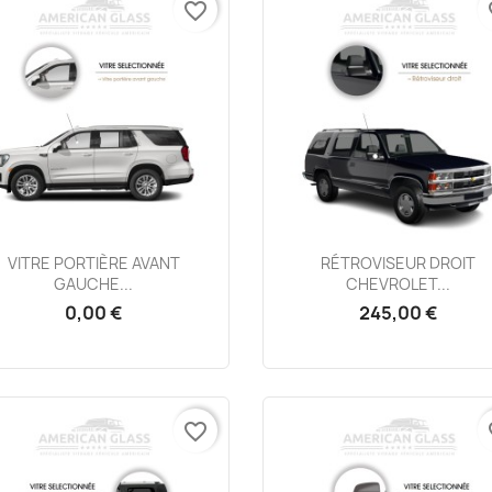
favorite_border
fa
Aperçu rapide
Aperçu rapide


VITRE PORTIÈRE AVANT
RÉTROVISEUR DROIT
GAUCHE...
CHEVROLET...
0,00 €
245,00 €
favorite_border
fa