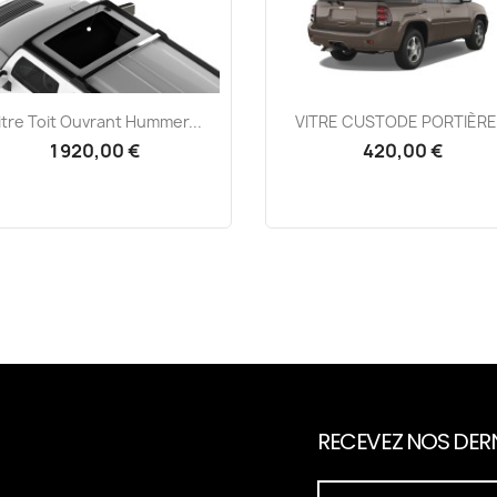
Aperçu rapide
Aperçu rapide


itre Toit Ouvrant Hummer...
VITRE CUSTODE PORTIÈRE.
1 920,00 €
420,00 €
RECEVEZ NOS DERN