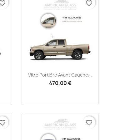
vorite_border
favorite_border
Aperçu rapide

Vitre Portière Avant Gauche...
470,00 €
vorite_border
favorite_border