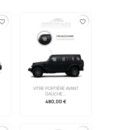
vorite_border
favorite_border
Aperçu rapide

VITRE PORTIÈRE AVANT
GAUCHE...
480,00 €