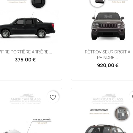
Aperçu rapide
Aperçu rapide


VITRE PORTIÈRE ARRIÈRE...
RÉTROVISEUR DROIT A
PEINDRE...
375,00 €
920,00 €
favorite_border
fa