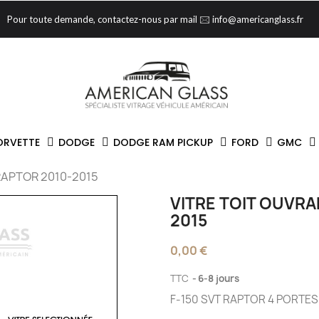
Pour toute demande, contactez-nous par mail 🖂 info@americanglass.fr
ORVETTE
DODGE
DODGE RAM PICKUP
FORD
GMC
RAPTOR 2010-2015
VITRE TOIT OUVRA
2015
0,00 €
TTC
6-8 jours
F-150 SVT RAPTOR 4 PORTES