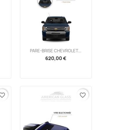
Aperçu rapide

PARE-BRISE CHEVROLET...
620,00 €
vorite_border
favorite_border