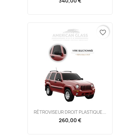
340,00 €
favorite_border
RÉTROVISEUR DROIT PLASTIQUE...
260,00 €