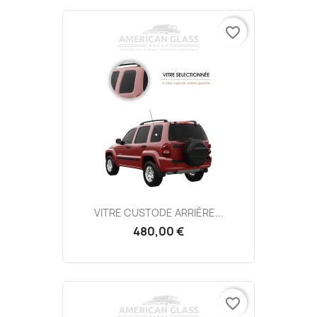
favorite_border
VITRE CUSTODE ARRIÈRE...
480,00 €
favorite_border