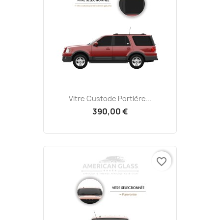
Vitre Custode Portière...
390,00 €
favorite_border