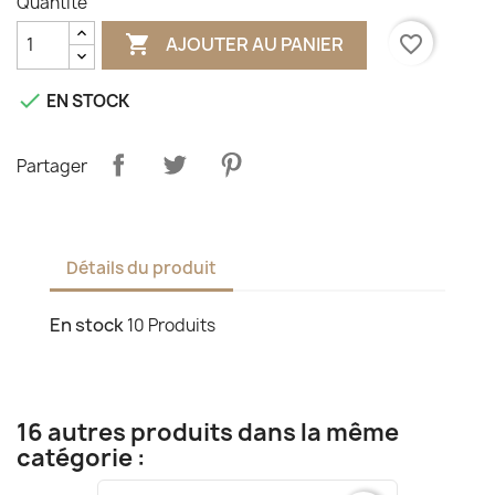
Quantité

favorite_border
AJOUTER AU PANIER

EN STOCK
Partager
Détails du produit
En stock
10 Produits
16 autres produits dans la même
catégorie :