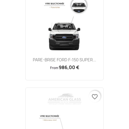
PARE-BRISE FORD F-150 SUPER...
986,00 €
From
favorite_border