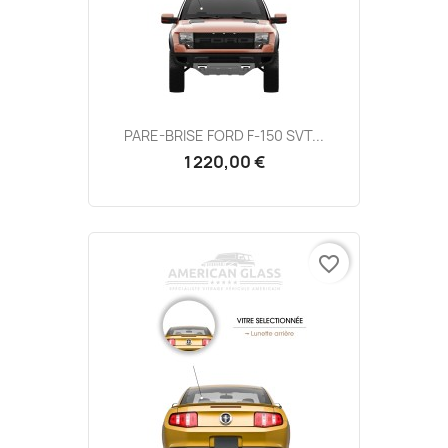
PARE-BRISE FORD F-150 SVT...
1 220,00 €
favorite_border