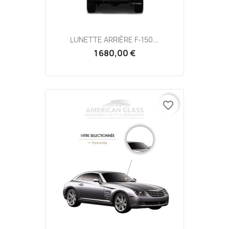
LUNETTE ARRIÈRE F-150...
1 680,00 €
favorite_border