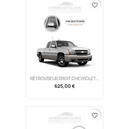
favorite_border
RÉTROVISEUR DROIT CHEVROLET...
625,00 €
favorite_border