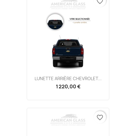
favorite_border
LUNETTE ARRIÈRE CHEVROLET...
1 220,00 €
favorite_border