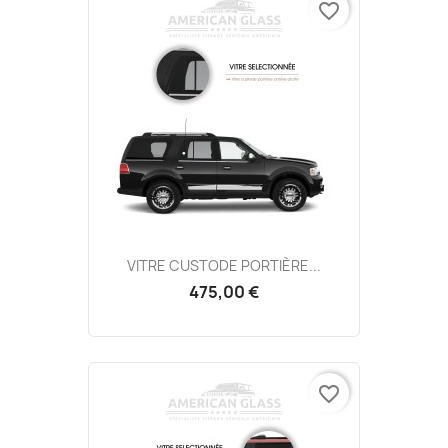
favorite_border
VITRE CUSTODE PORTIÈRE...
475,00 €
favorite_border