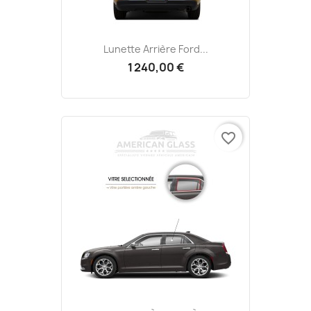
Lunette Arrière Ford...
1 240,00 €
favorite_border