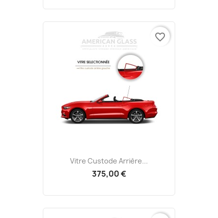
favorite_border
Vitre Custode Arrière...
375,00 €