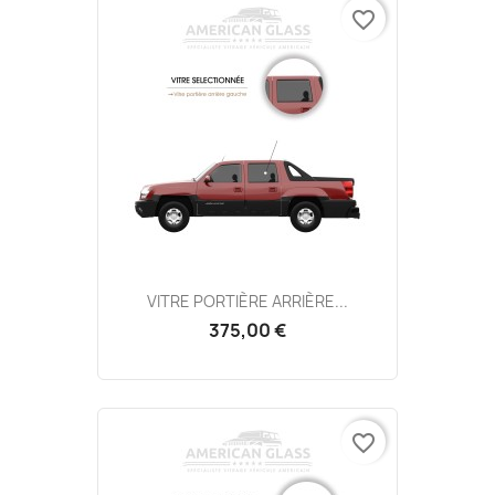
favorite_border
VITRE PORTIÈRE ARRIÈRE...
375,00 €
favorite_border