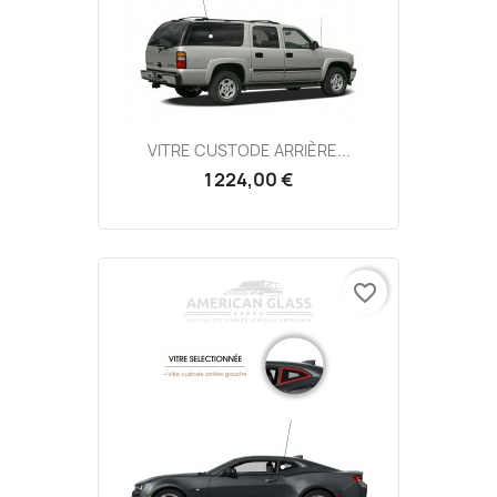
VITRE CUSTODE ARRIÈRE...
1 224,00 €
favorite_border