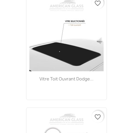
favorite_border
Vitre Toit Ouvrant Dodge...
favorite_border