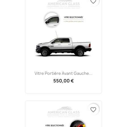
favorite_border
Vitre Portière Avant Gauche...
550,00 €
favorite_border