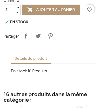
Quantité

favorite_border
AJOUTER AU PANIER

EN STOCK
Partager
Détails du produit
En stock
10 Produits
16 autres produits dans la même
catégorie :