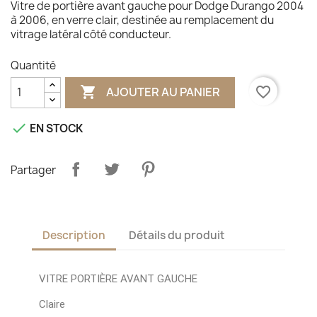
Vitre de portière avant gauche pour Dodge Durango 2004
à 2006, en verre clair, destinée au remplacement du
vitrage latéral côté conducteur.
Quantité

favorite_border
AJOUTER AU PANIER

EN STOCK
Partager
Description
Détails du produit
VITRE PORTIÈRE AVANT GAUCHE
Claire