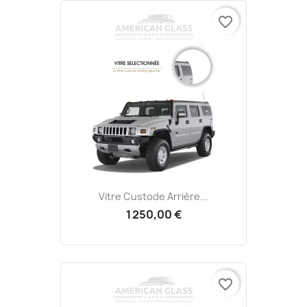
favorite_border
Vitre Custode Arrière...
1 250,00 €
favorite_border