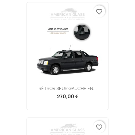
favorite_border
RÉTROVISEUR GAUCHE EN...
270,00 €
favorite_border