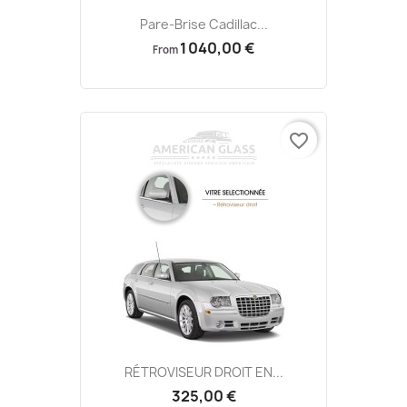
Pare-Brise Cadillac...
1 040,00 €
From
favorite_border
RÉTROVISEUR DROIT EN...
325,00 €