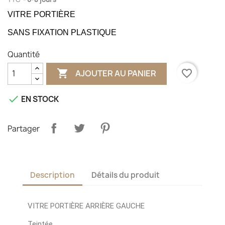
VITRE PORTIÈRE
SANS FIXATION PLASTIQUE
Quantité

favorite_border
AJOUTER AU PANIER

EN STOCK
Partager
Description
Détails du produit
VITRE PORTIÈRE ARRIÈRE GAUCHE
Teintée