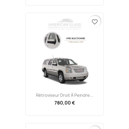
favorite_border
Rétroviseur Droit À Peindre...
780,00 €