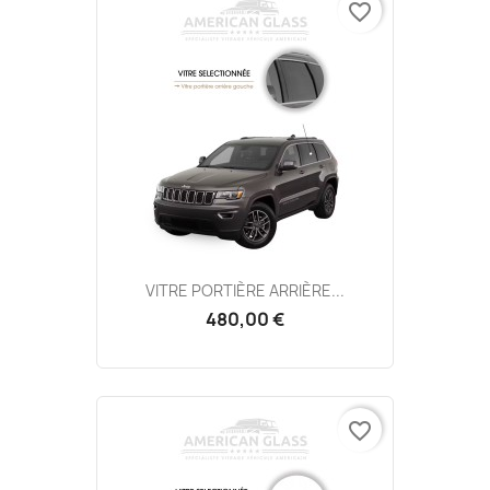
favorite_border
VITRE PORTIÈRE ARRIÈRE...
480,00 €
favorite_border