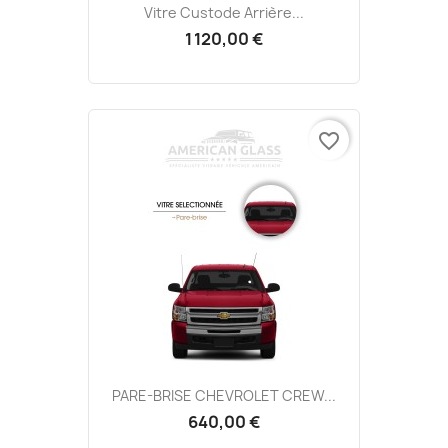
Vitre Custode Arrière...
1 120,00 €
favorite_border
PARE-BRISE CHEVROLET CREW...
640,00 €