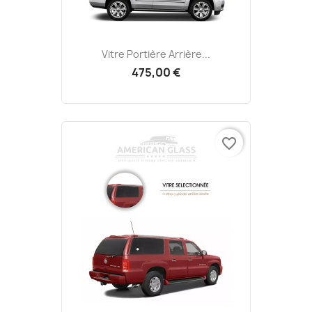
Vitre Portière Arrière...
475,00 €
favorite_border