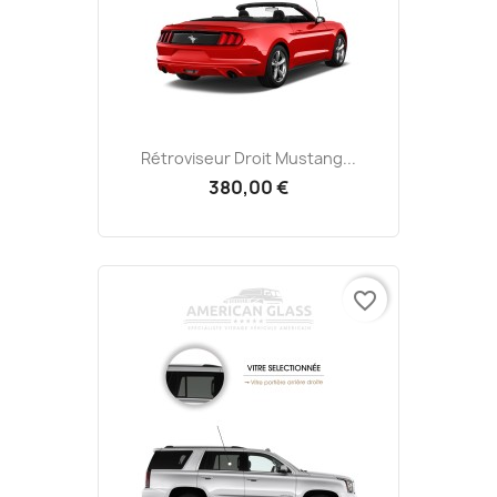
Rétroviseur Droit Mustang...
380,00 €
favorite_border