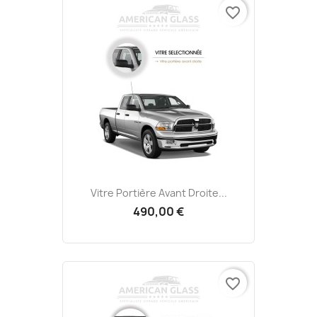
favorite_border
Vitre Portière Avant Droite...
490,00 €
favorite_border