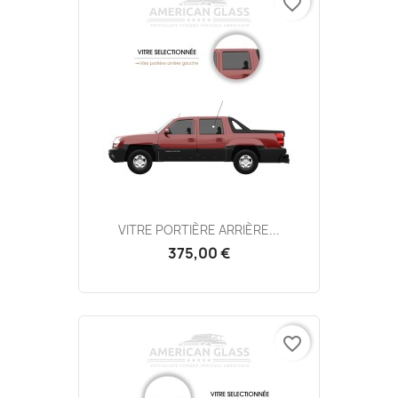
favorite_border
VITRE PORTIÈRE ARRIÈRE...
375,00 €
favorite_border