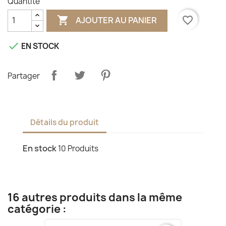
Quantité

favorite_border
AJOUTER AU PANIER

EN STOCK
Partager
Détails du produit
En stock
10 Produits
16 autres produits dans la même
catégorie :