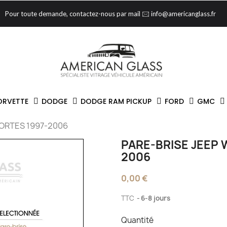
Pour toute demande, contactez-nous par mail 🖂 info@americanglass.fr
ORVETTE
DODGE
DODGE RAM PICKUP
FORD
GMC
ORTES 1997-2006
PARE-BRISE JEEP 
2006
0,00 €
TTC
6-8 jours
Quantité