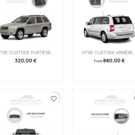
Aperçu rapide
Aperçu rapide


ITRE CUSTODE PORTIÈRE...
VITRE CUSTODE ARRIÈRE..
320,00 €
880,00 €
From
favorite_border
fa