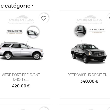
e catégorie :
favorite_border
fa
Aperçu rapide
Aperçu rapide


VITRE PORTIÈRE AVANT
RÉTROVISEUR DROIT EN..
DROITE...
340,00 €
420,00 €