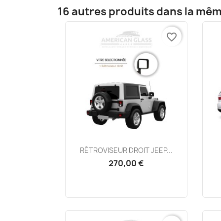
16 autres produits dans la mêm
favorite_border
Aperçu rapide

RÉTROVISEUR DROIT JEEP...
270,00 €