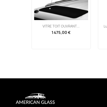
Aperçu rapide

VITRE TOIT OUVRANT...
Lu
1 475,00 €