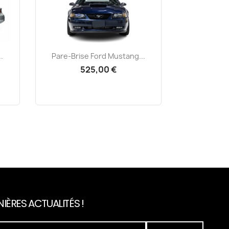
Aperçu rapide

.
Pare-Brise Ford Mustang...
525,00 €
IÈRES ACTUALITÉS !