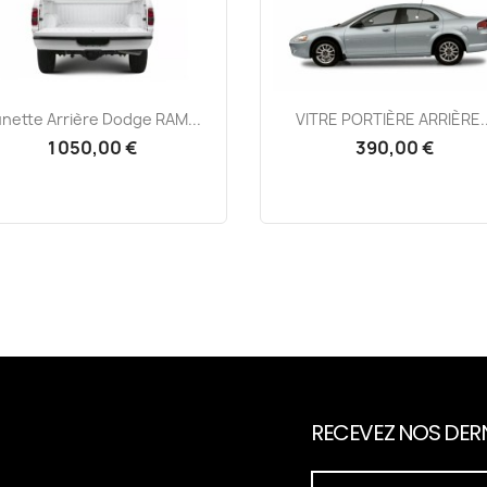
Aperçu rapide
Aperçu rapide


nette Arrière Dodge RAM...
VITRE PORTIÈRE ARRIÈRE..
1 050,00 €
390,00 €
RECEVEZ NOS DERN