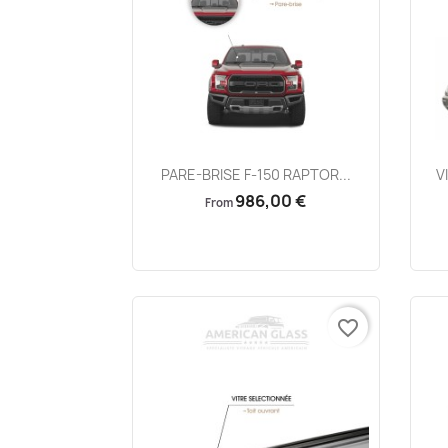
Aperçu rapide

PARE-BRISE F-150 RAPTOR...
V
986,00 €
From
favorite_border