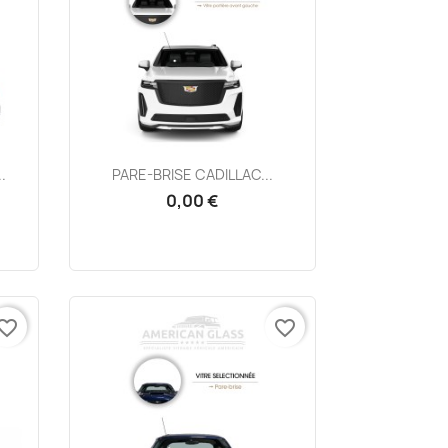
Aperçu rapide

.
PARE-BRISE CADILLAC...
0,00 €
vorite_border
favorite_border