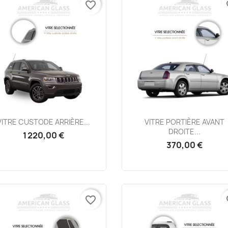
favorite_border
fa
Aperçu rapide
Aperçu rapide


VITRE CUSTODE ARRIÈRE...
VITRE PORTIÈRE AVANT
DROITE...
1 220,00 €
370,00 €
favorite_border
fa