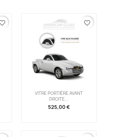
vorite_border
favorite_border
Aperçu rapide

.
VITRE PORTIÈRE AVANT
DROITE...
525,00 €