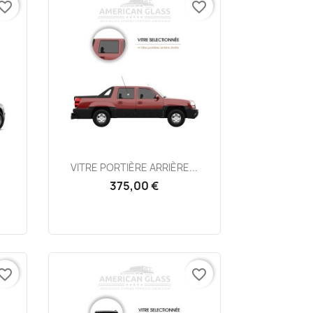
vorite_border
favorite_border
Aperçu rapide

VITRE PORTIÈRE ARRIÈRE...
375,00 €
vorite_border
favorite_border