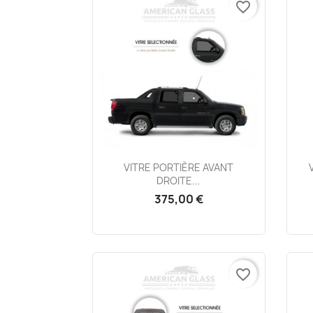
favorite_border
Aperçu rapide

VITRE PORTIÈRE AVANT
DROITE...
375,00 €
favorite_border