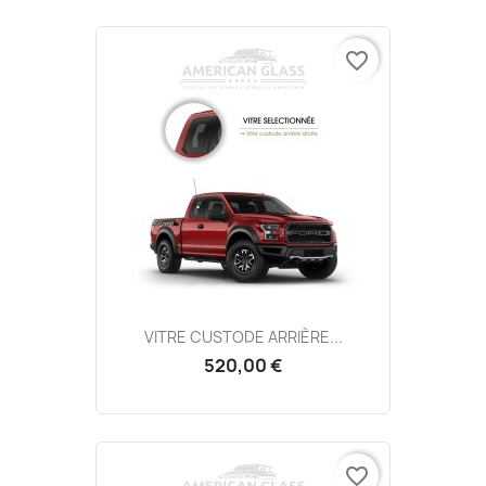
favorite_border
VITRE CUSTODE ARRIÈRE...
520,00 €
favorite_border