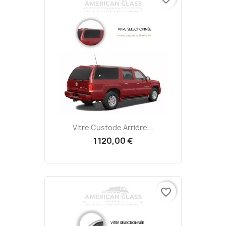
Vitre Custode Arrière...
1 120,00 €
favorite_border