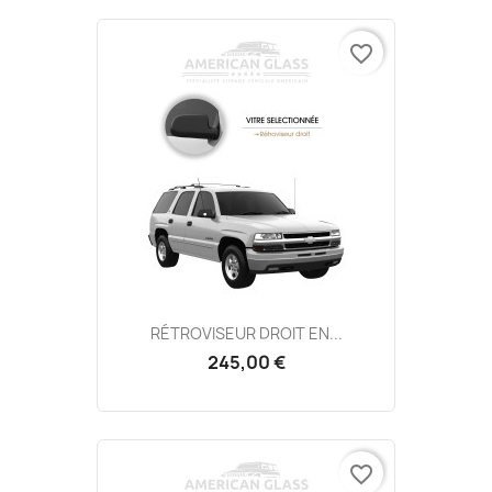
favorite_border
RÉTROVISEUR DROIT EN...
245,00 €
favorite_border