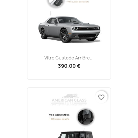
Vitre Custode Arrière...
390,00 €
favorite_border