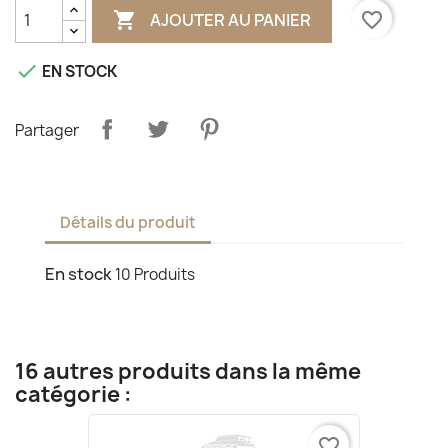

favorite_border
AJOUTER AU PANIER

EN STOCK
Partager
Détails du produit
En stock
10 Produits
16 autres produits dans la même
catégorie :
favorite_border