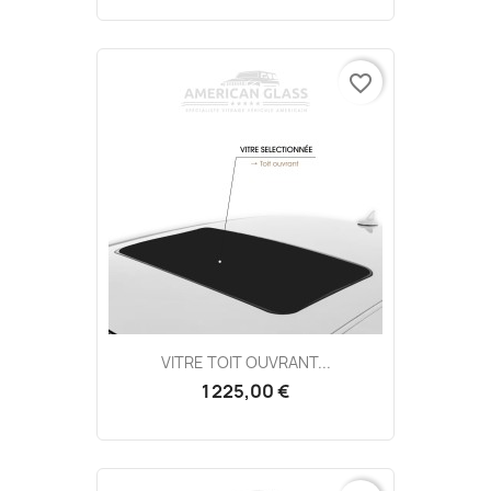
favorite_border
VITRE TOIT OUVRANT...
1 225,00 €