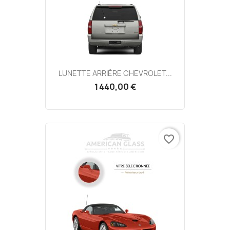
LUNETTE ARRIÈRE CHEVROLET...
1 440,00 €
favorite_border