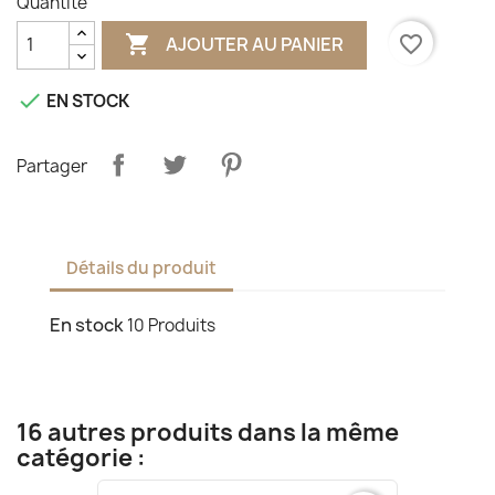
Quantité

favorite_border
AJOUTER AU PANIER

EN STOCK
Partager
Détails du produit
En stock
10 Produits
16 autres produits dans la même
catégorie :