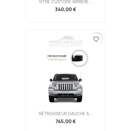
VITRE CUSTODE ARRIÈRE...
340,00 €
favorite_border
RÉTROVISEUR GAUCHE A...
745,00 €