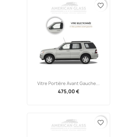
favorite_border
Vitre Portière Avant Gauche...
475,00 €
favorite_border