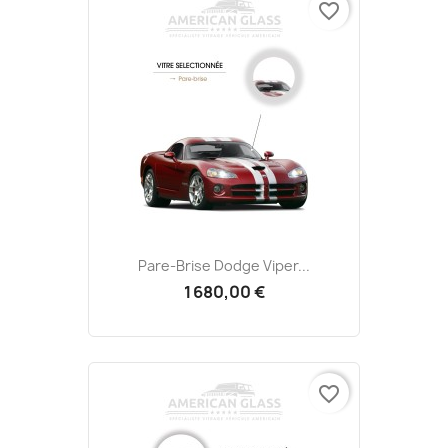
favorite_border
Pare-Brise Dodge Viper...
1 680,00 €
favorite_border