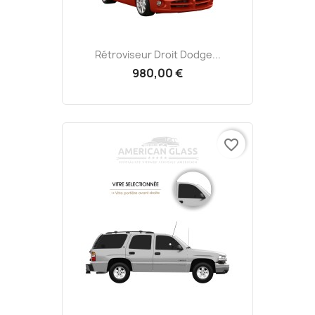
Rétroviseur Droit Dodge...
980,00 €
favorite_border