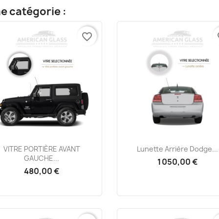
e catégorie :
favorite_border
fa
Aperçu rapide
Aperçu rapide


VITRE PORTIÈRE AVANT
Lunette Arrière Dodge...
GAUCHE...
1 050,00 €
480,00 €