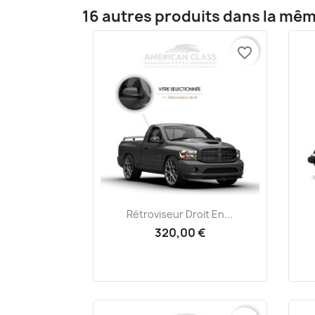
16 autres produits dans la mêm
favorite_border
Aperçu rapide

Rétroviseur Droit En...
320,00 €