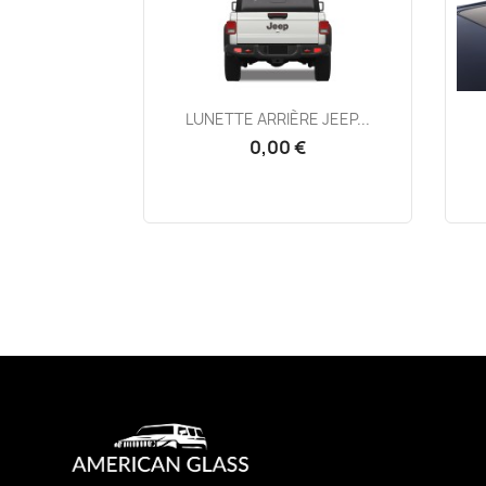
Aperçu rapide

LUNETTE ARRIÈRE JEEP...
0,00 €