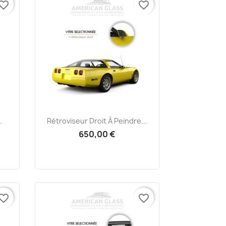
vorite_border
favorite_border
Aperçu rapide

.
Rétroviseur Droit À Peindre...
650,00 €
vorite_border
favorite_border