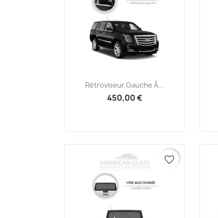
Aperçu rapide

Rétroviseur Gauche À...
450,00 €
favorite_border