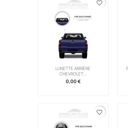
favorite_border
Aperçu rapide

LUNETTE ARRIÈRE
CHEVROLET...
0,00 €
favorite_border