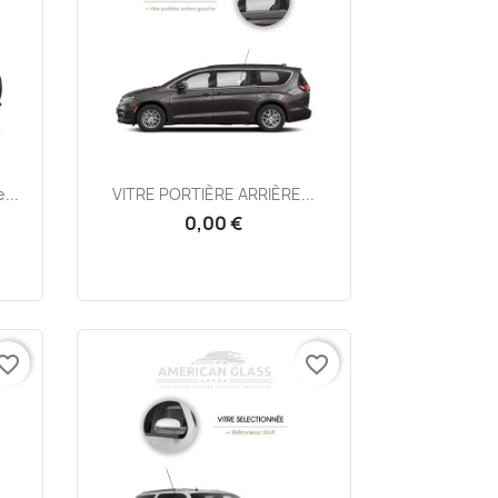
Aperçu rapide

...
VITRE PORTIÈRE ARRIÈRE...
0,00 €
vorite_border
favorite_border