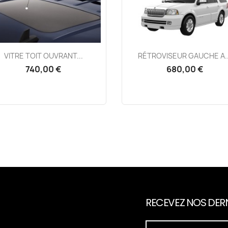
Aperçu rapide
Aperçu rapide


VITRE TOIT OUVRANT...
RÉTROVISEUR GAUCHE A..
740,00 €
680,00 €
RECEVEZ NOS DERN