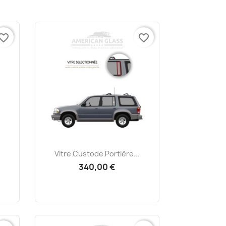
vorite_border
favorite_border
Aperçu rapide

Vitre Custode Portière...
340,00 €