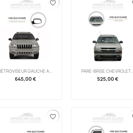
favorite_border
fa
Aperçu rapide
Aperçu rapide


RÉTROVISEUR GAUCHE A...
PARE-BRISE CHEVROLET..
645,00 €
525,00 €
favorite_border
fa