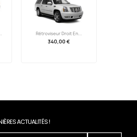
Aperçu rapide

.
Rétroviseur Droit En...
340,00 €
IÈRES ACTUALITÉS !