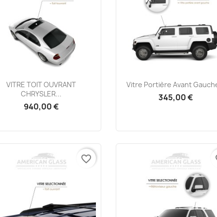
Aperçu rapide
Aperçu rapide


VITRE TOIT OUVRANT
Vitre Portière Avant Gauche
CHRYSLER...
345,00 €
940,00 €
favorite_border
fa