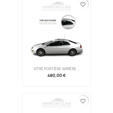
favorite_border
VITRE PORTIÈRE ARRIÈRE...
480,00 €
favorite_border