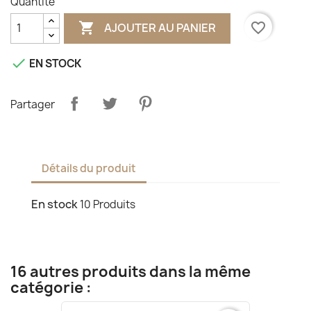
Quantité

favorite_border
AJOUTER AU PANIER

EN STOCK
Partager
Détails du produit
En stock
10 Produits
16 autres produits dans la même
catégorie :