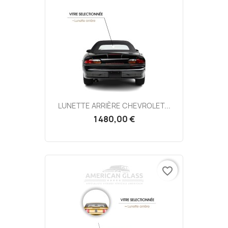
LUNETTE ARRIÈRE CHEVROLET...
1 480,00 €
favorite_border