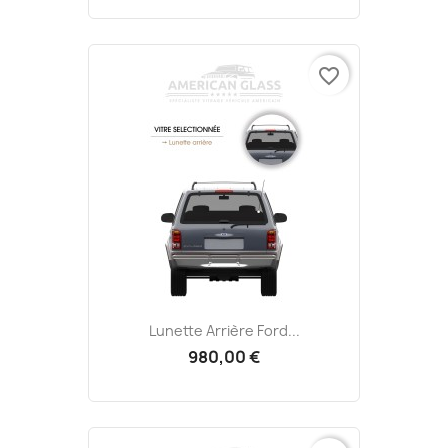
favorite_border
Lunette Arrière Ford...
980,00 €