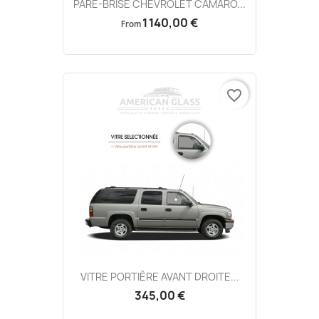
PARE-BRISE CHEVROLET CAMARO...
1 140,00 €
From
favorite_border
VITRE PORTIÈRE AVANT DROITE...
345,00 €