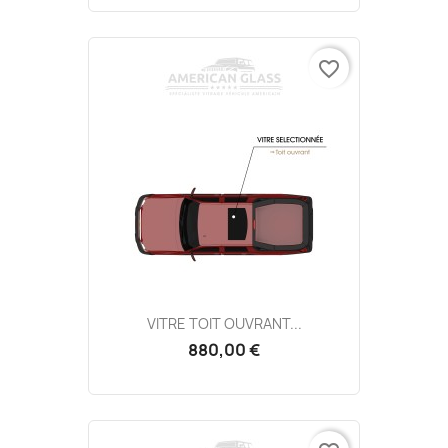
favorite_border
VITRE TOIT OUVRANT...
880,00 €