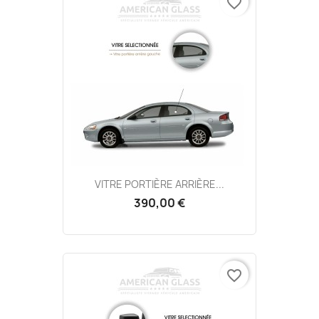
favorite_border
VITRE PORTIÈRE ARRIÈRE...
390,00 €
favorite_border