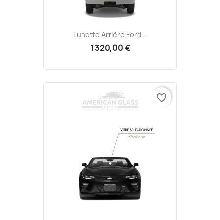
Lunette Arrière Ford...
1 320,00 €
favorite_border