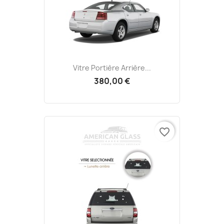
Vitre Portière Arrière...
380,00 €
favorite_border