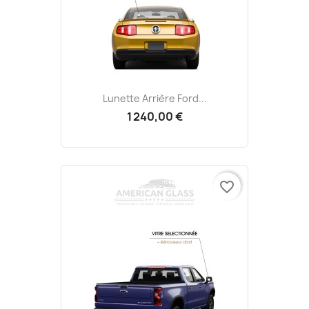
Lunette Arrière Ford...
1 240,00 €
favorite_border