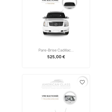
Pare-Brise Cadillac...
525,00 €
favorite_border