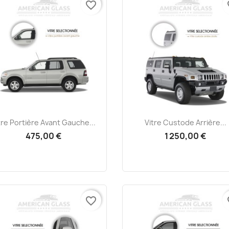
favorite_border
fa
Aperçu rapide
Aperçu rapide


tre Portière Avant Gauche...
Vitre Custode Arrière...
475,00 €
1 250,00 €
favorite_border
fa