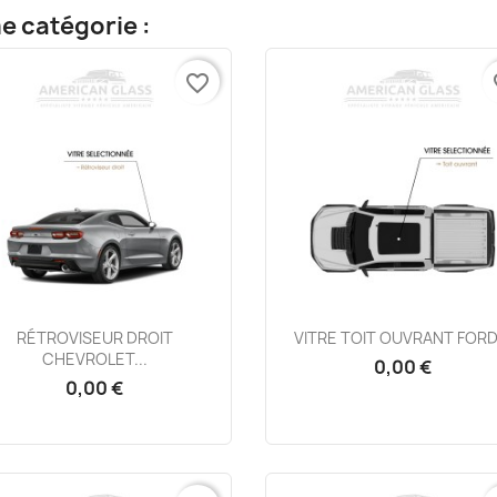
e catégorie :
favorite_border
fa
Aperçu rapide
Aperçu rapide


RÉTROVISEUR DROIT
VITRE TOIT OUVRANT FORD.
CHEVROLET...
0,00 €
0,00 €