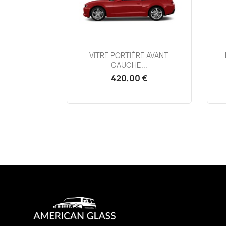
Aperçu rapide

VITRE PORTIÈRE AVANT
GAUCHE...
420,00 €