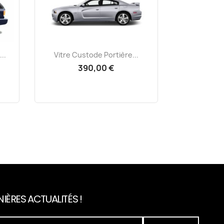
Aperçu rapide

..
Vitre Custode Portière...
390,00 €
IÈRES ACTUALITÉS !