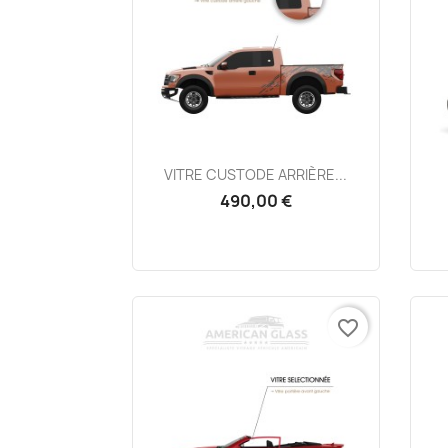
Aperçu rapide

VITRE CUSTODE ARRIÈRE...
490,00 €
favorite_border