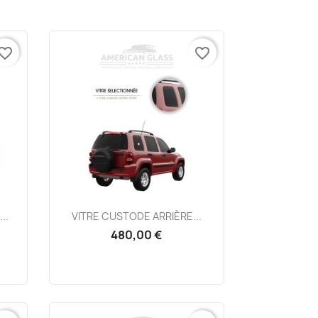
vorite_border
favorite_border
Aperçu rapide

..
VITRE CUSTODE ARRIÈRE...
480,00 €