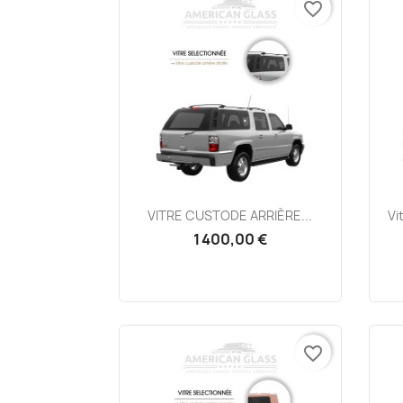
favorite_border
Aperçu rapide

VITRE CUSTODE ARRIÈRE...
Vi
1 400,00 €
favorite_border