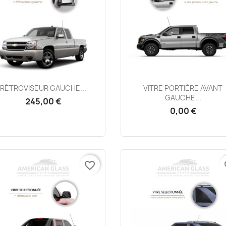
Aperçu rapide
Aperçu rapide


RÉTROVISEUR GAUCHE...
VITRE PORTIÈRE AVANT
GAUCHE...
245,00 €
0,00 €
favorite_border
fa