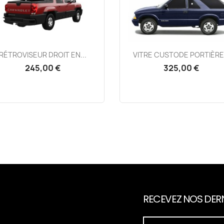
Aperçu rapide
Aperçu rapide


RÉTROVISEUR DROIT EN...
VITRE CUSTODE PORTIÈRE.
245,00 €
325,00 €
RECEVEZ NOS DERN