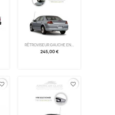
Aperçu rapide

RÉTROVISEUR GAUCHE EN...
245,00 €
vorite_border
favorite_border