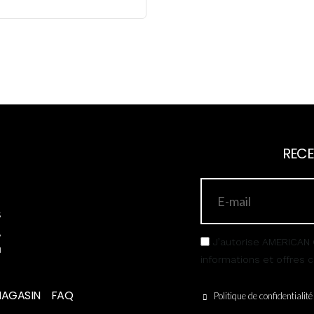
RECE
s
,
J’autorise AMERICAN 
u
informations et offres
MAGASIN
FAQ
Politique de confidentialité