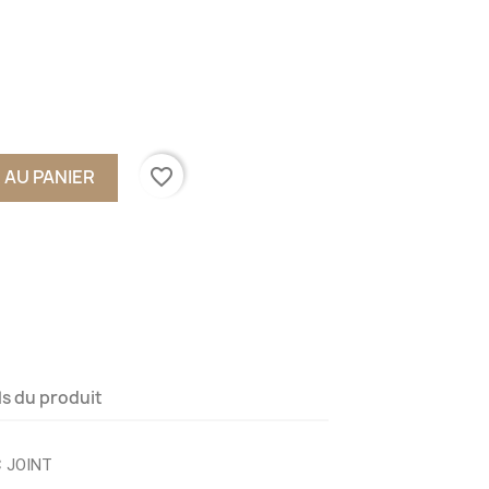
favorite_border
 AU PANIER
ls du produit
 JOINT