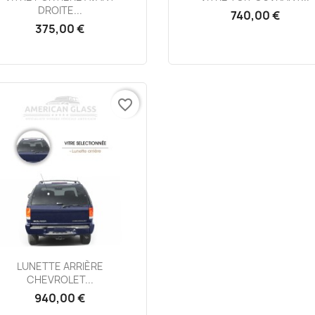
DROITE...
740,00 €
375,00 €
favorite_border
Aperçu rapide

LUNETTE ARRIÈRE
CHEVROLET...
940,00 €