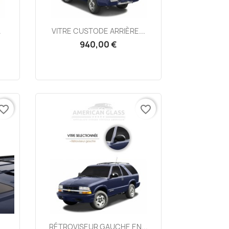
Aperçu rapide

.
VITRE CUSTODE ARRIÈRE...
940,00 €
vorite_border
favorite_border
Aperçu rapide

RÉTROVISEUR GAUCHE EN...