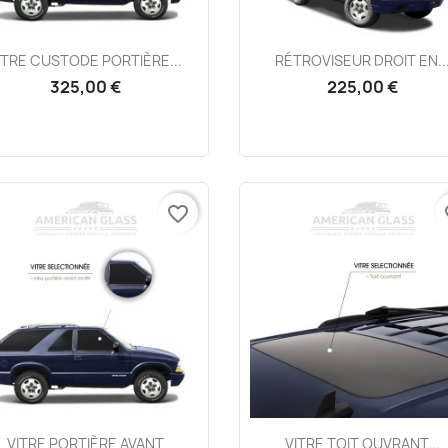
Aperçu rapide
Aperçu rapide


ITRE CUSTODE PORTIÈRE...
RÉTROVISEUR DROIT EN..
325,00 €
225,00 €
favorite_border
fa
Aperçu rapide
Aperçu rapide


VITRE PORTIÈRE AVANT
VITRE TOIT OUVRANT...