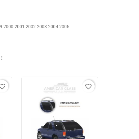
E
9 2000 2001 2002 2003 2004 2005
:
vorite_border
favorite_border