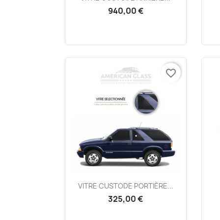
940,00 €
favorite_border
Aperçu rapide

VITRE CUSTODE PORTIÈRE...
325,00 €