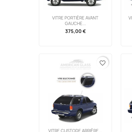
Aperçu rapide

VITRE PORTIÈRE AVANT
V
GAUCHE...
375,00 €
favorite_border
Aperçu rapide

VITRE CUSTODE ARRIÈRE...