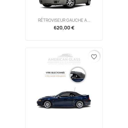
RÉTROVISEUR GAUCHE A...
620,00 €
favorite_border