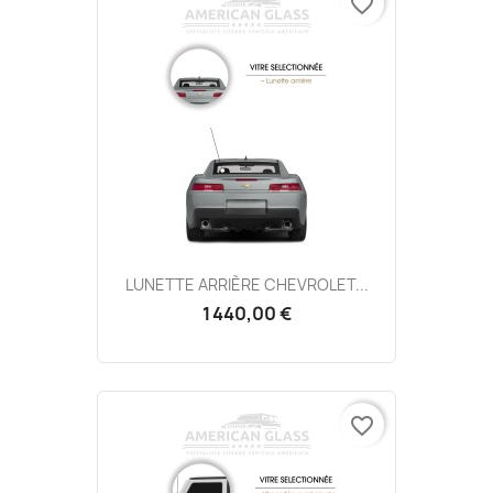
favorite_border
LUNETTE ARRIÈRE CHEVROLET...
1 440,00 €
favorite_border