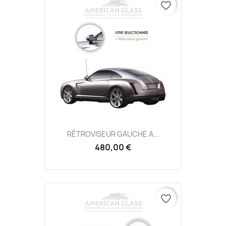
favorite_border
RÉTROVISEUR GAUCHE A...
480,00 €
favorite_border