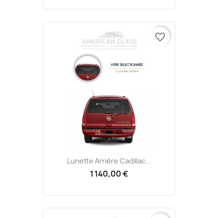
favorite_border
Lunette Arrière Cadillac...
1 140,00 €