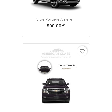
Vitre Portière Arrière...
590,00 €
favorite_border