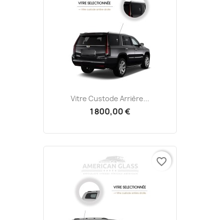
Vitre Custode Arrière...
1 800,00 €
favorite_border