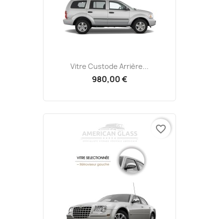
Vitre Custode Arrière...
980,00 €
favorite_border