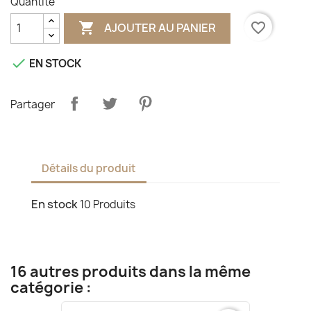
Quantité

favorite_border
AJOUTER AU PANIER

EN STOCK
Partager
Détails du produit
En stock
10 Produits
16 autres produits dans la même
catégorie :