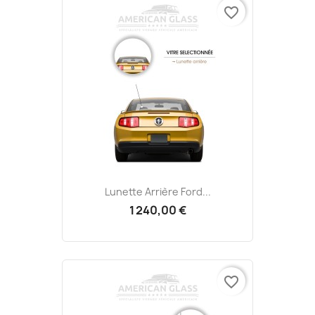
favorite_border
Lunette Arrière Ford...
1 240,00 €
favorite_border