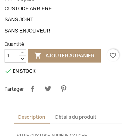
CUSTODE ARRIÈRE
SANS JOINT
SANS ENJOLIVEUR
Quantité

favorite_border
AJOUTER AU PANIER

EN STOCK
Partager
Description
Détails du produit
VITRE CUSTODE ARRIÈRE GAUCHE