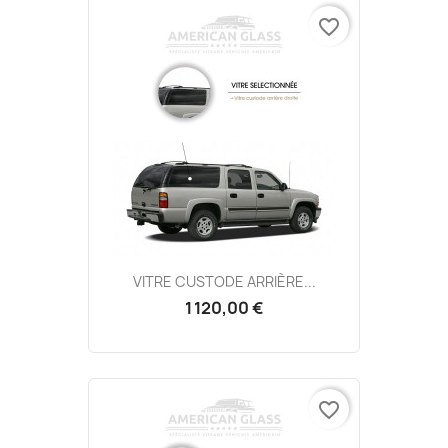
favorite_border
VITRE CUSTODE ARRIÈRE...
1 120,00 €
favorite_border