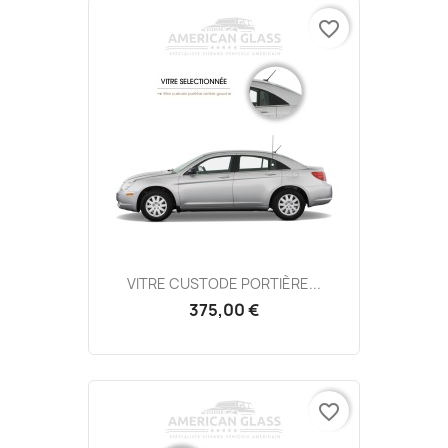
favorite_border
VITRE CUSTODE PORTIÈRE...
375,00 €
favorite_border