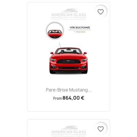
favorite_border
Pare-Brise Mustang...
864,00 €
From
favorite_border