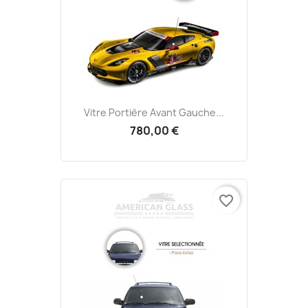
Vitre Portière Avant Gauche...
780,00 €
favorite_border