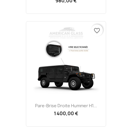
980,00 €
favorite_border
Pare-Brise Droite Hummer H1...
1 400,00 €