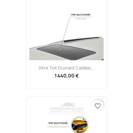
Vitre Toit Ouvrant Cadillac...
1 440,00 €
favorite_border