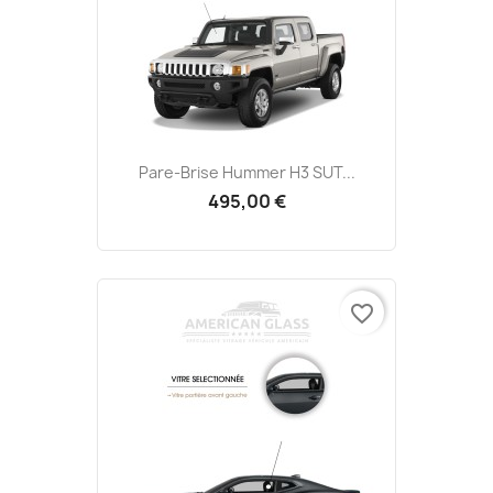
Pare-Brise Hummer H3 SUT...
495,00 €
favorite_border