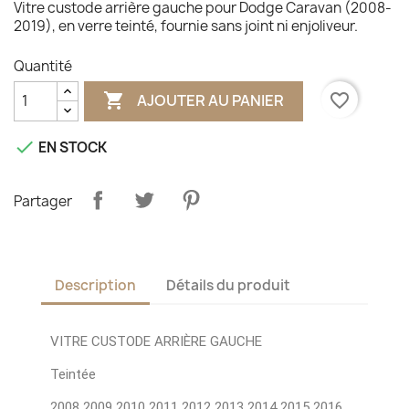
Vitre custode arrière gauche pour Dodge Caravan (2008-
2019), en verre teinté, fournie sans joint ni enjoliveur.
Quantité

favorite_border
AJOUTER AU PANIER

EN STOCK
Partager
Description
Détails du produit
VITRE CUSTODE ARRIÈRE GAUCHE
Teintée
2008 2009 2010 2011 2012 2013 2014 2015 2016