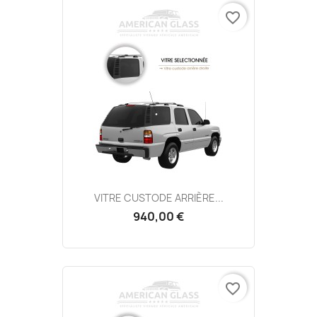
favorite_border
VITRE CUSTODE ARRIÈRE...
940,00 €
favorite_border