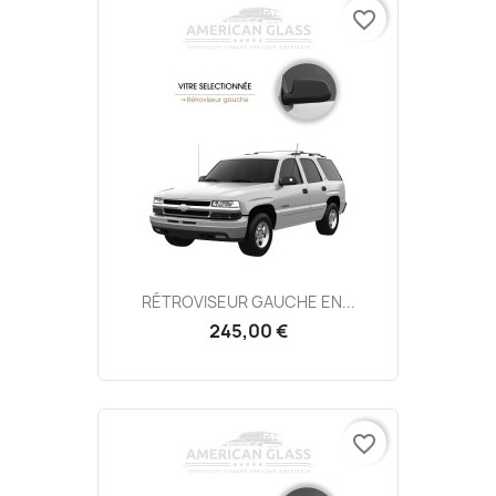
favorite_border
RÉTROVISEUR GAUCHE EN...
245,00 €
favorite_border