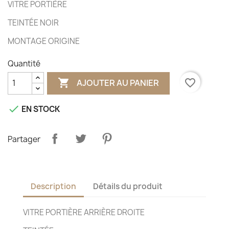
VITRE PORTIÈRE
TEINTÉE NOIR
MONTAGE ORIGINE
Quantité

favorite_border
AJOUTER AU PANIER

EN STOCK
Partager
Description
Détails du produit
VITRE PORTIÈRE ARRIÈRE DROITE