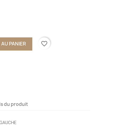
favorite_border
 AU PANIER
ls du produit
 GAUCHE