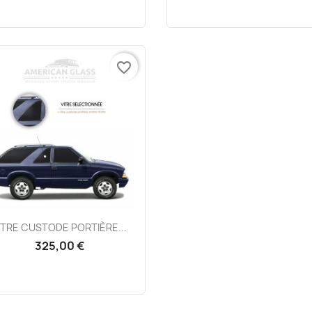
favorite_border
Aperçu rapide

ITRE CUSTODE PORTIÈRE...
325,00 €