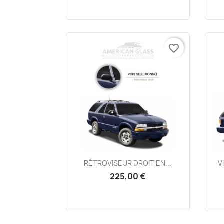
favorite_border
Aperçu rapide

RÉTROVISEUR DROIT EN...
V
225,00 €