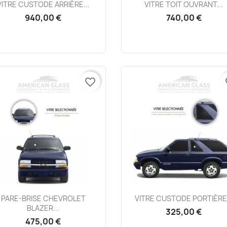
Aperçu rapide
Aperçu rapide


VITRE CUSTODE ARRIÈRE...
VITRE TOIT OUVRANT...
940,00 €
740,00 €
favorite_border
fa
Aperçu rapide
Aperçu rapide


PARE-BRISE CHEVROLET
VITRE CUSTODE PORTIÈRE.
BLAZER...
325,00 €
475,00 €