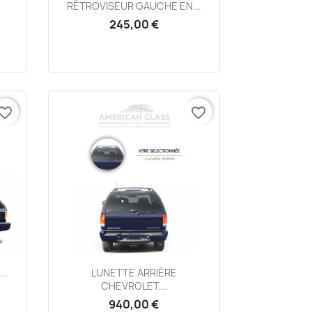
Aperçu rapide

RÉTROVISEUR GAUCHE EN...
245,00 €
vorite_border
favorite_border
Aperçu rapide

..
LUNETTE ARRIÈRE
CHEVROLET...
940,00 €