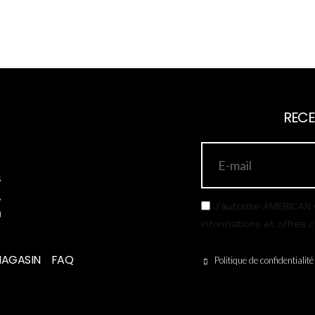
RECE
s
,
J’autorise AMERICAN 
u
informations et offres
MAGASIN
FAQ
Politique de confidentialité