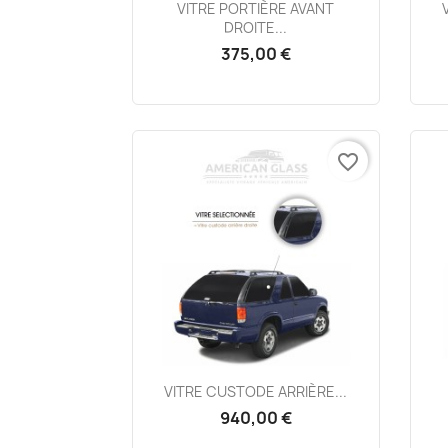
Aperçu rapide

VITRE PORTIÈRE AVANT
DROITE...
375,00 €
favorite_border
Aperçu rapide

VITRE CUSTODE ARRIÈRE...
940,00 €