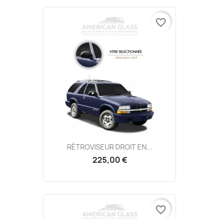
favorite_border
RÉTROVISEUR DROIT EN...
225,00 €
favorite_border