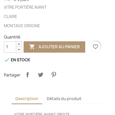
VITRE PORTIÈRE AVANT
CLAIRE
MONTAGE ORIGINE
Quantité

favorite_border
AJOUTER AU PANIER

EN STOCK
Partager
Description
Détails du produit
VITRE PORTIÈRE AVANT DROITE