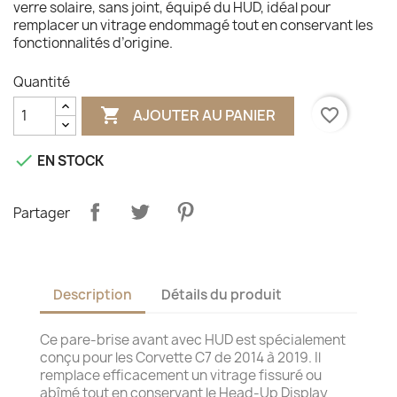
verre solaire, sans joint, équipé du HUD, idéal pour
remplacer un vitrage endommagé tout en conservant les
fonctionnalités d’origine.
Quantité

favorite_border
AJOUTER AU PANIER

EN STOCK
Partager
Description
Détails du produit
Ce pare-brise avant avec HUD est spécialement
conçu pour les Corvette C7 de 2014 à 2019. Il
remplace efficacement un vitrage fissuré ou
abîmé tout en conservant le Head-Up Display