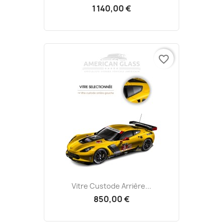
1 140,00 €
favorite_border
Vitre Custode Arrière...
850,00 €