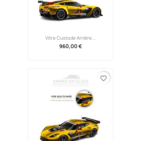
Vitre Custode Arrière...
960,00 €
favorite_border