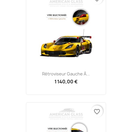
Rétroviseur Gauche À...
1 140,00 €
favorite_border