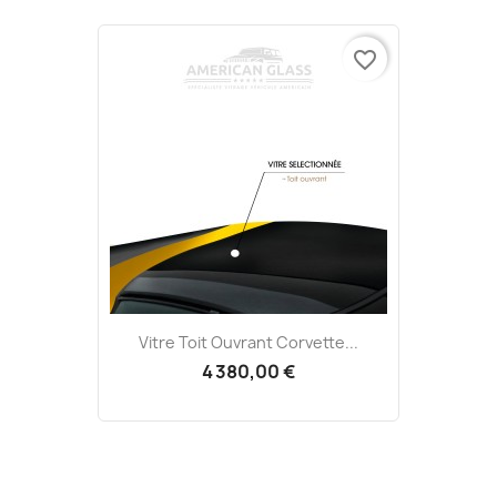
favorite_border
Vitre Toit Ouvrant Corvette...
4 380,00 €