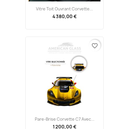
Vitre Toit Ouvrant Corvette...
4 380,00 €
favorite_border
Pare-Brise Corvette C7 Avec...
1 200,00 €