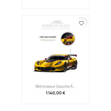
favorite_border
Rétroviseur Gauche À...
1 140,00 €