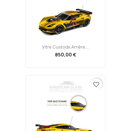
Vitre Custode Arrière...
850,00 €
favorite_border