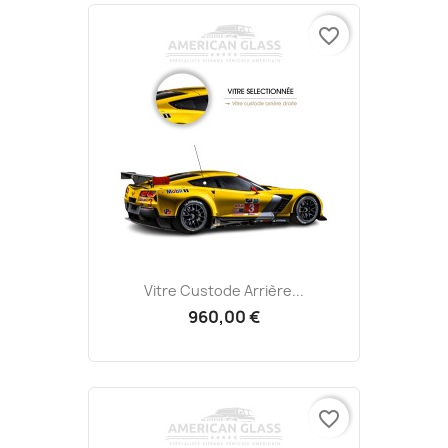
favorite_border
Vitre Custode Arrière...
960,00 €
favorite_border