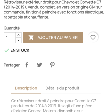
Rétroviseur extérieur droit pour Chevrolet Corvette C7
(2014-2019), vendu complet, en version origine GM sur
commande, finition à peindre avec fonctions électrique,
rabattable et chauffante.
Quantité

favorite_border
AJOUTER AU PANIER

EN STOCK
Partager
Description
Détails du produit
Ce rétroviseur droit à peindre pour Corvette C7
produites de 2014 à 2019. Il s’agit d’une pièce
d’origine General Motors, disponible sur