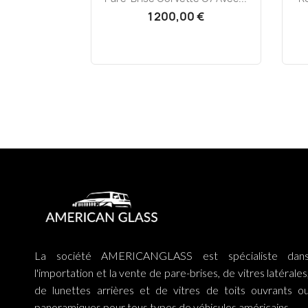
1 200,00 €
La société AMERICANGLASS est spécialiste dan
l'importation et la vente de pare-brises, de vitres latérales
de lunettes arrières et de vitres de toits ouvrants o
panoramiques pour tous types de véhicules américains.