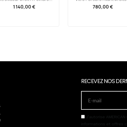
1 140,00 €
780,00 €
RECEVEZ NOS DERN
s
,
J’autorise AMERICAN 
u
informations et offres