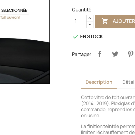
Quantité

AJOUTER

EN STOCK
Partager
Description
Détai
Cette vitre de toit ouvra
(2014 -2019). Plexiglas d
commande, reprend les d
en usine.
La finition teintée perme
limiter l’échauffement d