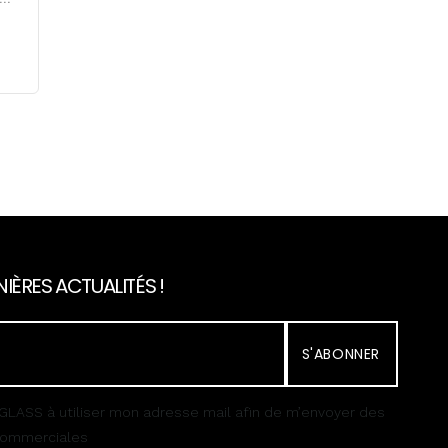
IÈRES ACTUALITÉS !
S'ABONNER
GLASS à utiliser mon adresse mail afin de m’envoyer des
 commerciales