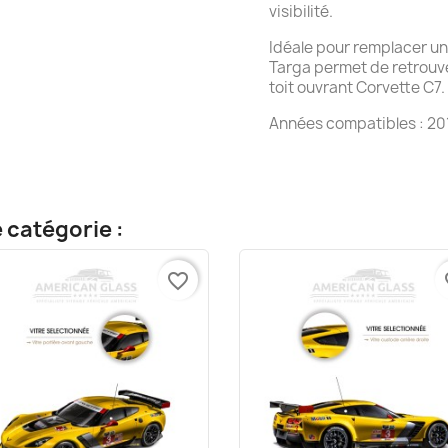
visibilité.
Idéale pour remplacer un 
Targa permet de retrouver
toit ouvrant Corvette C7.
Années compatibles : 201
 catégorie :
favorite_border
fa