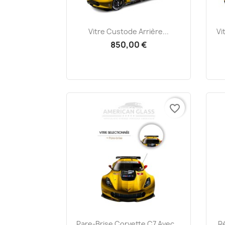
Aperçu rapide

Vitre Custode Arrière...
Vi
850,00 €
favorite_border
Aperçu rapide

Pare-Brise Corvette C7 Avec...
Ré