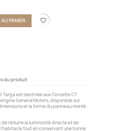
favorite_border
 AU PANIER
ls du produit
nt Targa est destinée aux Corvette C7
’origine General Motors, disponible sur
imensions et la forme du panneau monté
t de réduire la luminosité directe et de
e l’habitacle tout en conservant une bonne