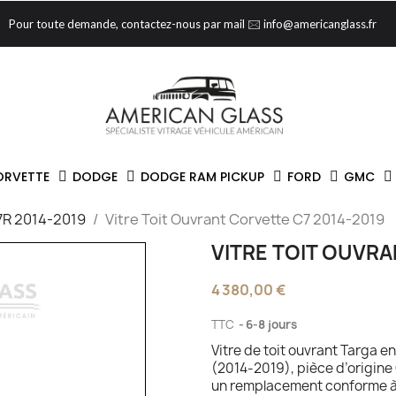
Pour toute demande, contactez-nous par mail 🖂 info@americanglass.fr
ORVETTE
DODGE
DODGE RAM PICKUP
FORD
GMC
7R 2014-2019
Vitre Toit Ouvrant Corvette C7 2014-2019
VITRE TOIT OUVRA
4 380,00 €
TTC
6-8 jours
Vitre de toit ouvrant Targa e
(2014-2019), pièce d’origin
un remplacement conforme à 