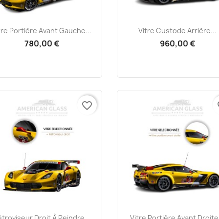
Aperçu rapide
Aperçu rapide


tre Portière Avant Gauche...
Vitre Custode Arrière...
780,00 €
960,00 €
favorite_border
fa
Aperçu rapide
Aperçu rapide


troviseur Droit À Peindre...
Vitre Portière Avant Droite.