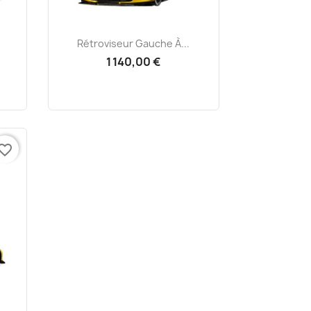
Aperçu rapide

Rétroviseur Gauche À...
1 140,00 €
vorite_border
..