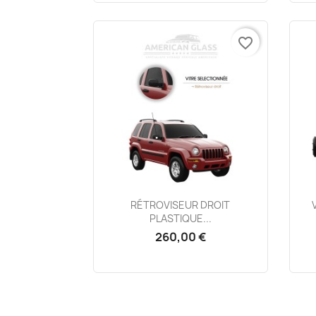
favorite_border
Aperçu rapide

RÉTROVISEUR DROIT
PLASTIQUE...
260,00 €