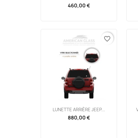
460,00 €
favorite_border
Aperçu rapide

LUNETTE ARRIÈRE JEEP...
880,00 €