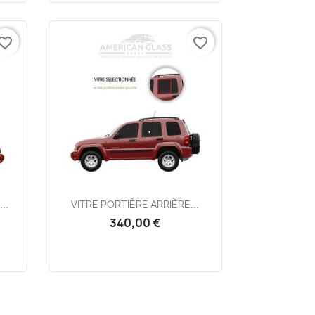
vorite_border
favorite_border
Aperçu rapide

..
VITRE PORTIÈRE ARRIÈRE...
340,00 €