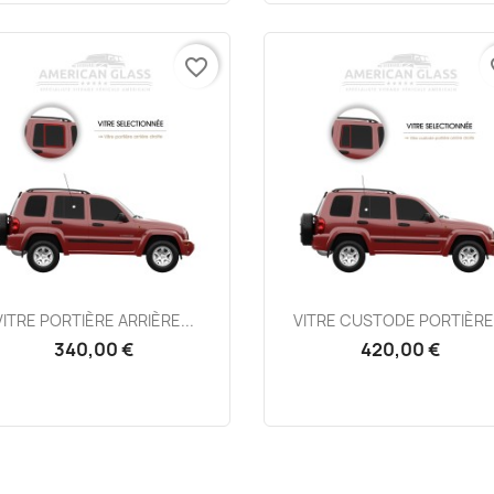
favorite_border
fa
Aperçu rapide
Aperçu rapide


VITRE PORTIÈRE ARRIÈRE...
VITRE CUSTODE PORTIÈRE.
340,00 €
420,00 €