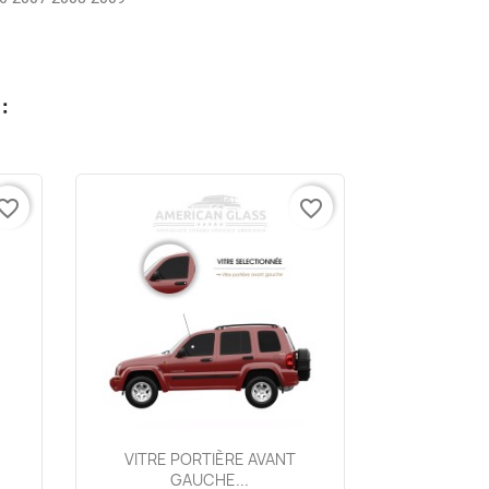
:
vorite_border
favorite_border
Aperçu rapide

.
VITRE PORTIÈRE AVANT
GAUCHE...