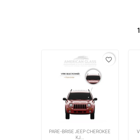
favorite_border
Aperçu rapide

PARE-BRISE JEEP CHEROKEE
V
KJ...