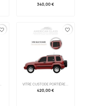
340,00 €
vorite_border
favorite_border
Aperçu rapide

.
VITRE CUSTODE PORTIÈRE...
420,00 €