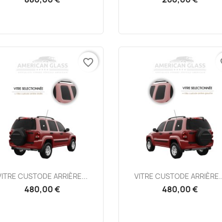
favorite_border
fa
Aperçu rapide
Aperçu rapide


VITRE CUSTODE ARRIÈRE...
VITRE CUSTODE ARRIÈRE..
480,00 €
480,00 €