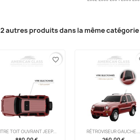
12 autres produits dans la même catégorie 
favorite_border
fa
Aperçu rapide
Aperçu rapide


ITRE TOIT OUVRANT JEEP...
RÉTROVISEUR GAUCHE..
880,00 €
260,00 €