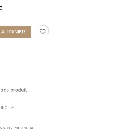
E
favorite_border
 AU PANIER
ls du produit
DROITE
6 2007 2008 2009