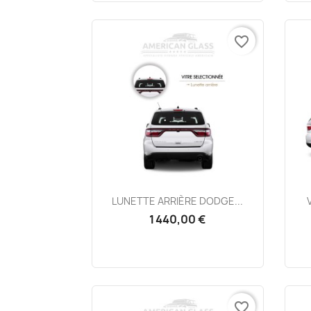
favorite_border
Aperçu rapide

LUNETTE ARRIÈRE DODGE...
1 440,00 €
favorite_border