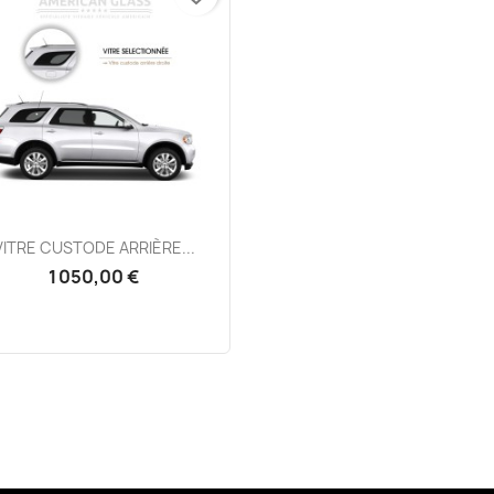
Aperçu rapide

VITRE CUSTODE ARRIÈRE...
1 050,00 €