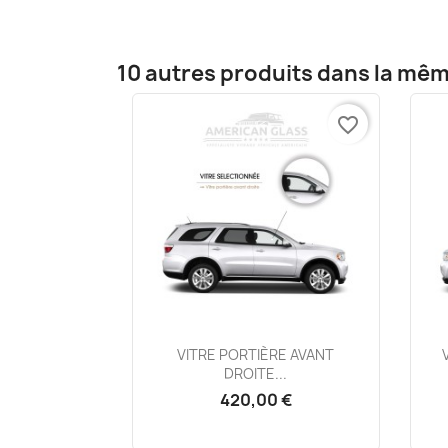
10 autres produits dans la mêm
favorite_border
Aperçu rapide

VITRE PORTIÈRE AVANT
DROITE...
420,00 €