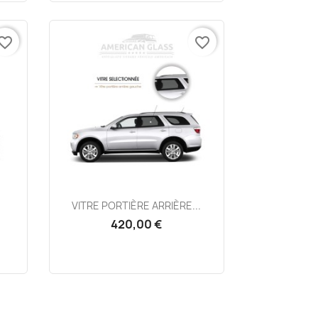
vorite_border
favorite_border
Aperçu rapide

VITRE PORTIÈRE ARRIÈRE...
420,00 €