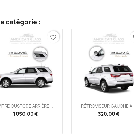
e catégorie :
favorite_border
fa
Aperçu rapide
Aperçu rapide


VITRE CUSTODE ARRIÈRE...
RÉTROVISEUR GAUCHE A..
1 050,00 €
320,00 €