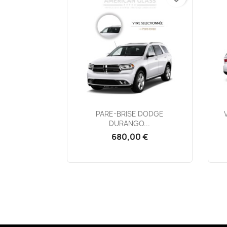
Aperçu rapide

PARE-BRISE DODGE
DURANGO...
680,00 €