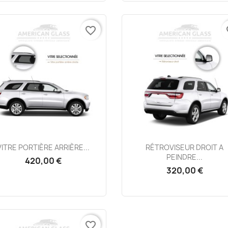
favorite_border
fa
Aperçu rapide
Aperçu rapide


VITRE PORTIÈRE ARRIÈRE...
RÉTROVISEUR DROIT A
PEINDRE...
420,00 €
320,00 €
favorite_border