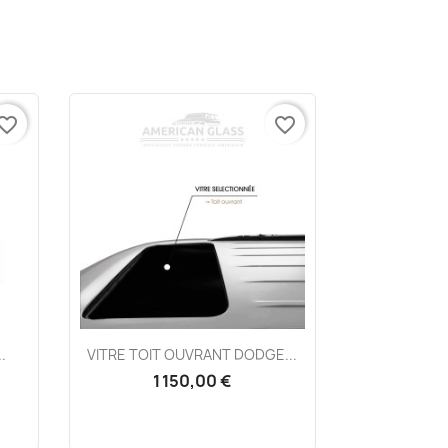
vorite_border
favorite_border
Aperçu rapide

.
VITRE TOIT OUVRANT DODGE...
1 150,00 €