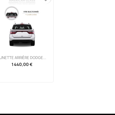
Aperçu rapide

UNETTE ARRIÈRE DODGE...
1 440,00 €