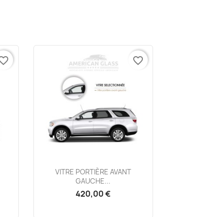
vorite_border
favorite_border
Aperçu rapide

VITRE PORTIÈRE AVANT
GAUCHE...
420,00 €