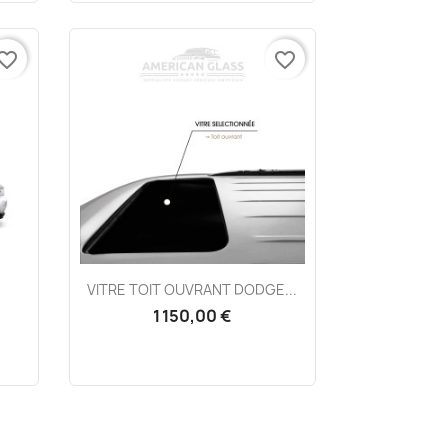
vorite_border
favorite_border
Aperçu rapide

VITRE TOIT OUVRANT DODGE...
1 150,00 €