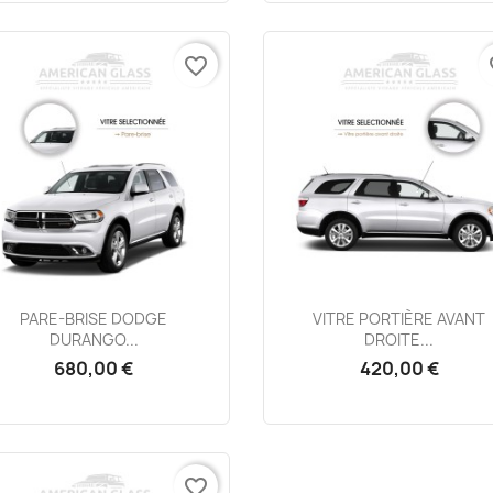
favorite_border
fa
Aperçu rapide
Aperçu rapide


PARE-BRISE DODGE
VITRE PORTIÈRE AVANT
DURANGO...
DROITE...
680,00 €
420,00 €
favorite_border