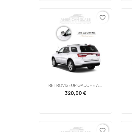
favorite_border
Aperçu rapide

RÉTROVISEUR GAUCHE A...
320,00 €
favorite_border