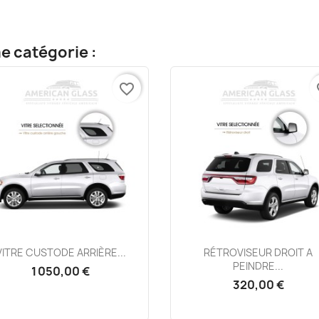
e catégorie :
favorite_border
fa
Aperçu rapide
Aperçu rapide


VITRE CUSTODE ARRIÈRE...
RÉTROVISEUR DROIT A
PEINDRE...
1 050,00 €
320,00 €