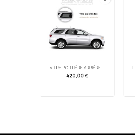
Aperçu rapide

VITRE PORTIÈRE ARRIÈRE...
L
420,00 €