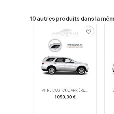
10 autres produits dans la mêm
favorite_border
Aperçu rapide

VITRE CUSTODE ARRIÈRE...
1 050,00 €