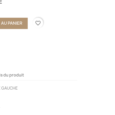
E
favorite_border
 AU PANIER
ls du produit
RE GAUCHE
4