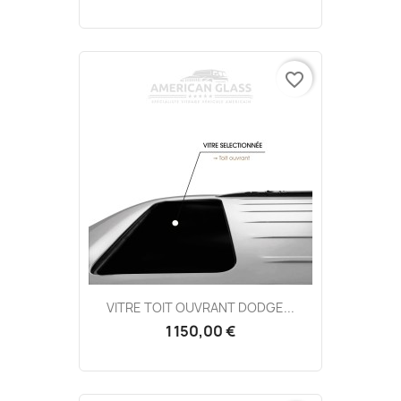
favorite_border
VITRE TOIT OUVRANT DODGE...
1 150,00 €