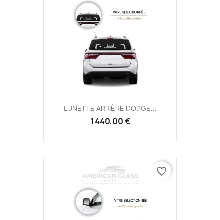
LUNETTE ARRIÈRE DODGE...
1 440,00 €
favorite_border