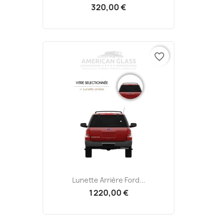
320,00 €
favorite_border
Lunette Arrière Ford...
1 220,00 €