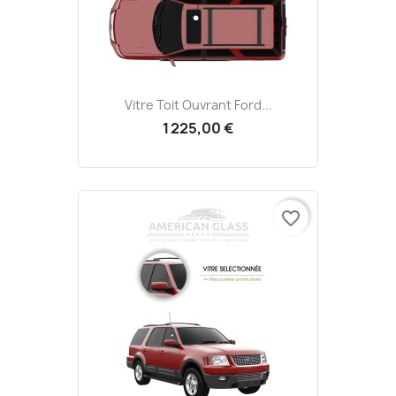
Vitre Toit Ouvrant Ford...
1 225,00 €
favorite_border