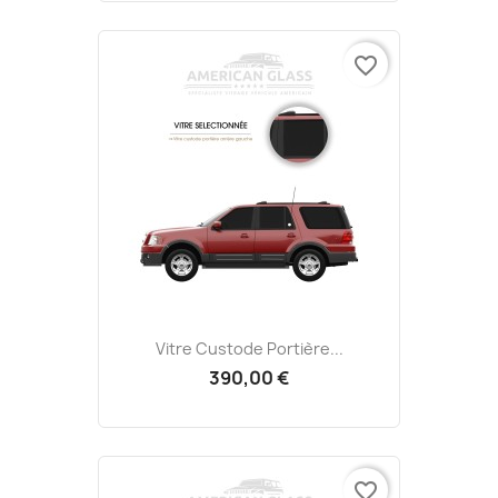
favorite_border
Vitre Custode Portière...
390,00 €
favorite_border