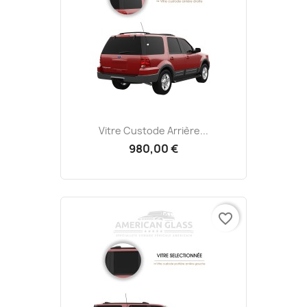
Vitre Custode Arrière...
980,00 €
favorite_border