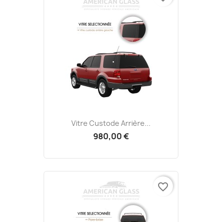
Vitre Custode Arrière...
980,00 €
favorite_border