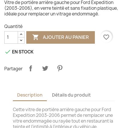
Vitre de portière arrière gauche pour Ford Expedition
(2003‑2006), en verre teinté et sans fixation plastique,
idéale pour remplacer un vitrage endommagé.
Quantité

favorite_border
AJOUTER AU PANIER

EN STOCK
Partager
Description
Détails du produit
Cette vitre de portière arrière gauche pour Ford
Expedition 2003‑2006 permet de remplacer une
vitre endommagée ou rayée tout en restaurant la
teinte et l’intimité à l’intérieur du véhicule.