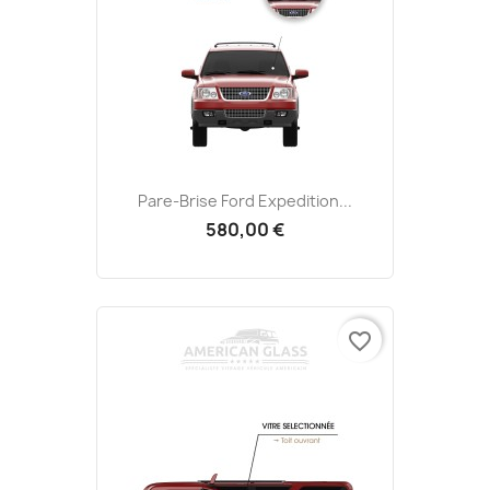
Pare-Brise Ford Expedition...
580,00 €
favorite_border