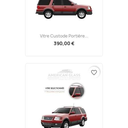
Vitre Custode Portière...
390,00 €
favorite_border