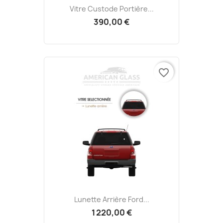
Vitre Custode Portière...
390,00 €
favorite_border
Lunette Arrière Ford...
1 220,00 €