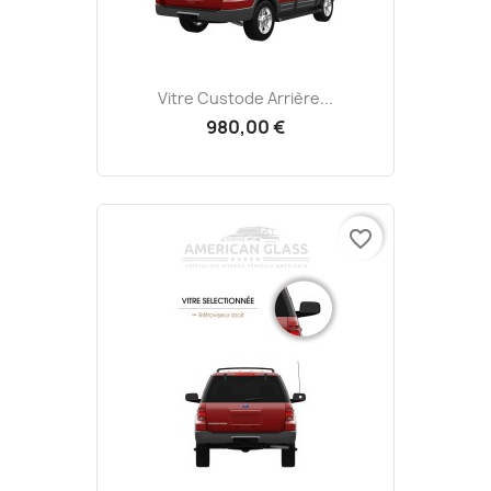
Vitre Custode Arrière...
980,00 €
favorite_border