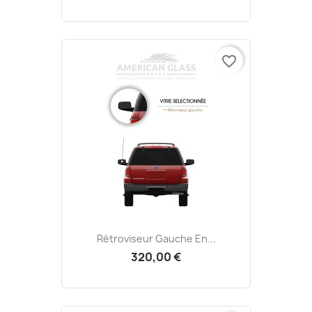
favorite_border
Rétroviseur Gauche En...
320,00 €