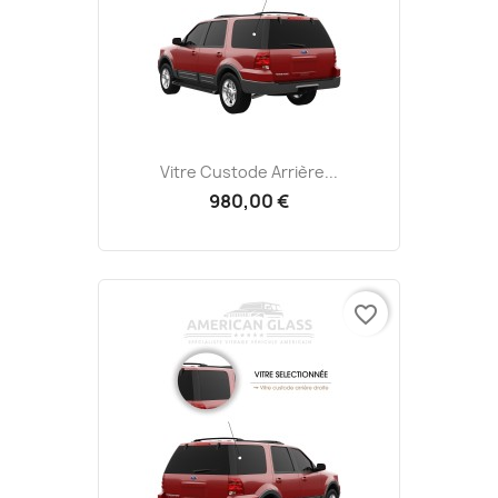
Vitre Custode Arrière...
980,00 €
favorite_border