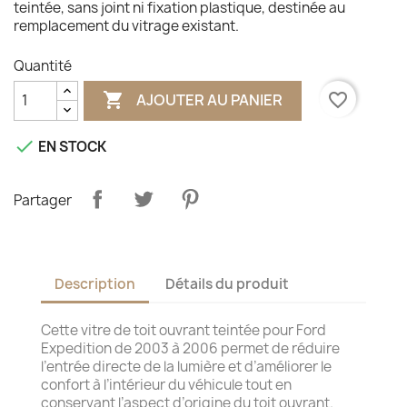
teintée, sans joint ni fixation plastique, destinée au
remplacement du vitrage existant.
Quantité

favorite_border
AJOUTER AU PANIER

EN STOCK
Partager
Description
Détails du produit
Cette vitre de toit ouvrant teintée pour Ford
Expedition de 2003 à 2006 permet de réduire
l’entrée directe de la lumière et d’améliorer le
confort à l’intérieur du véhicule tout en
conservant l’aspect d’origine du toit ouvrant.