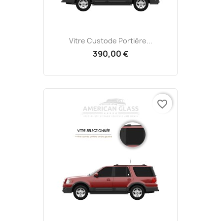
Vitre Custode Portière...
390,00 €
favorite_border