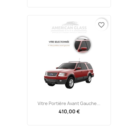
favorite_border
Vitre Portière Avant Gauche...
410,00 €