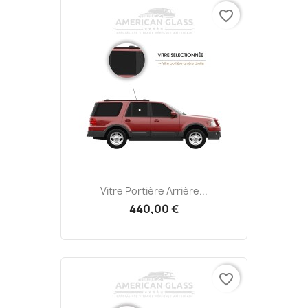
favorite_border
Vitre Portière Arrière...
440,00 €
favorite_border