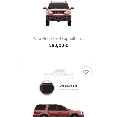
Pare-Brise Ford Expedition...
580,00 €
favorite_border