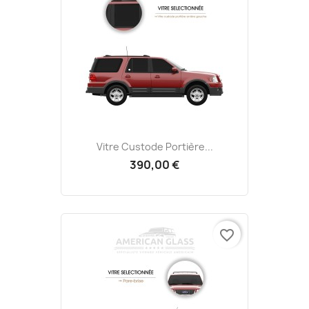
Vitre Custode Portière...
390,00 €
favorite_border