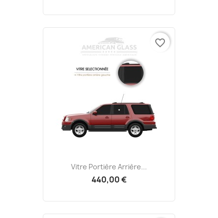
favorite_border
Vitre Portière Arrière...
440,00 €