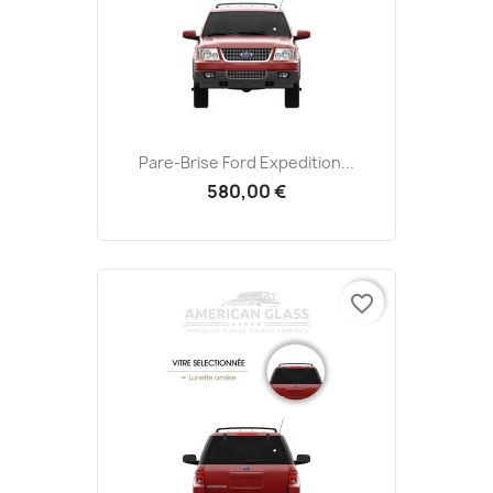
Pare-Brise Ford Expedition...
580,00 €
favorite_border