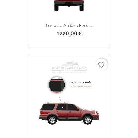
Lunette Arrière Ford...
1 220,00 €
favorite_border