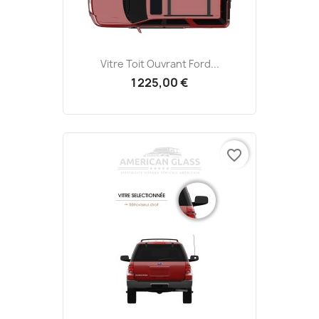
Vitre Toit Ouvrant Ford...
1 225,00 €
favorite_border