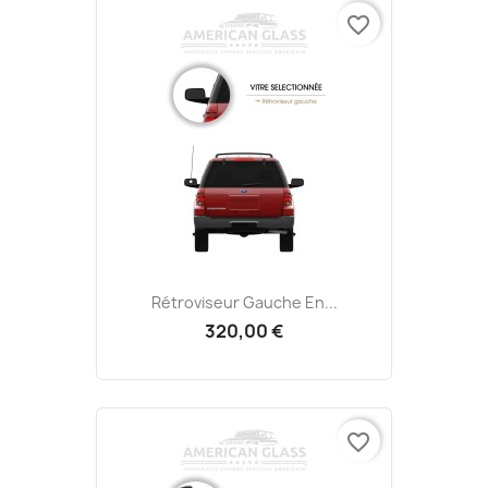
favorite_border
Rétroviseur Gauche En...
320,00 €
favorite_border